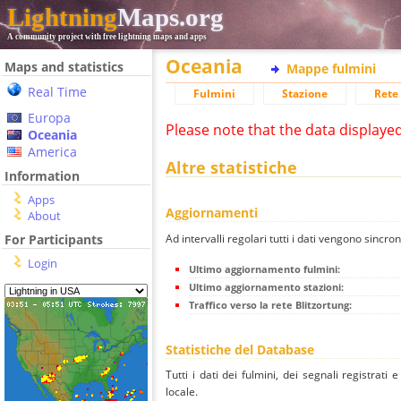
Lightning
Maps.org
A community project with free lightning maps and apps
Oceania
Maps and statistics
Mappe fulmini
Real Time
Fulmini
Stazione
Rete 
Europa
Please note that the data displaye
Oceania
America
Altre statistiche
Information
Apps
Aggiornamenti
About
Ad intervalli regolari tutti i dati vengono sincron
For Participants
Login
Ultimo aggiornamento fulmini:
Ultimo aggiornamento stazioni:
Traffico verso la rete Blitzortung:
Statistiche del Database
Tutti i dati dei fulmini, dei segnali registrati
locale.