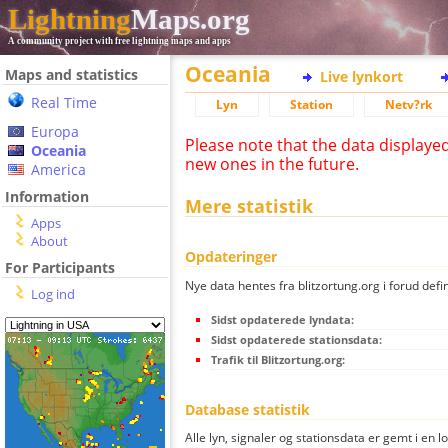
Lightning
Maps.org
A community project with free lightning maps and apps
Oceania
Maps and statistics
Live lynkort
Real Time
Lyn
Station
Netv?rk
Europa
Please note that the data displaye
Oceania
new ones in the future.
America
Information
Mere statistik
Apps
About
Opdateringer
For Participants
Nye data hentes fra blitzortung.org i forud defi
Log ind
Sidst opdaterede lyndata:
Sidst opdaterede stationsdata:
Trafik til Blitzortung.org:
Database statistik
Alle lyn, signaler og stationsdata er gemt i en