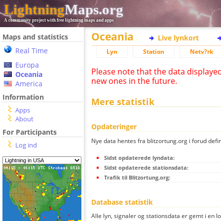
Lightning
Maps.org
A community project with free lightning maps and apps
Oceania
Maps and statistics
Live lynkort
Real Time
Lyn
Station
Netv?rk
Europa
Please note that the data displaye
Oceania
new ones in the future.
America
Information
Mere statistik
Apps
About
Opdateringer
For Participants
Nye data hentes fra blitzortung.org i forud defi
Log ind
Sidst opdaterede lyndata:
Sidst opdaterede stationsdata:
Trafik til Blitzortung.org:
Database statistik
Alle lyn, signaler og stationsdata er gemt i en