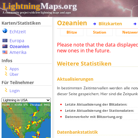
Lightning
Maps.org
A community project with free lightning maps and apps
Ozeanien
Karten/Statistiken
Blitzkarten
Echtzeit
Blitze
Station
Netzwer
Europa
Please note that the data displaye
Ozeanien
new ones in the future.
Amerika
Infos
Weitere Statistiken
Apps
Über
Aktualisierungen
Für Teilnehmer
In bestimmten Zeitintervallen werden alle no
Login
dieser Seite gespeichert. Hier sind die Zeitpunk
Letzte Aktualisierung der Blitzdaten:
Letzte Aktualisierung der Stationsdaten:
Datenverkehr mit Blitzortung.org:
Datenbankstatistik