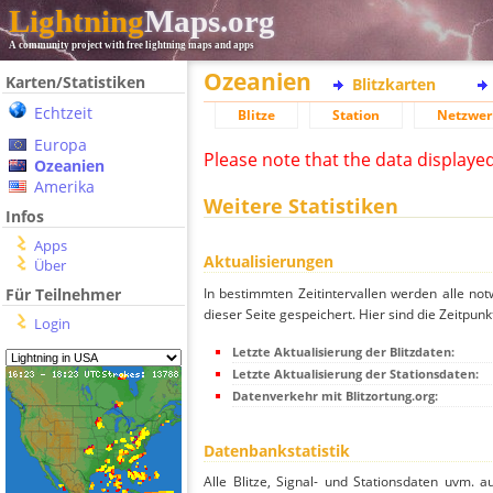
Lightning
Maps.org
A community project with free lightning maps and apps
Ozeanien
Karten/Statistiken
Blitzkarten
Echtzeit
Blitze
Station
Netzwer
Europa
Please note that the data displaye
Ozeanien
Amerika
Weitere Statistiken
Infos
Apps
Aktualisierungen
Über
In bestimmten Zeitintervallen werden alle no
Für Teilnehmer
dieser Seite gespeichert. Hier sind die Zeitpunk
Login
Letzte Aktualisierung der Blitzdaten:
Letzte Aktualisierung der Stationsdaten:
Datenverkehr mit Blitzortung.org:
Datenbankstatistik
Alle Blitze, Signal- und Stationsdaten uvm. 