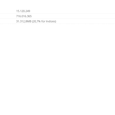
15.120.249
716.016.365
31.312,8MB (20,7% für Indizes)