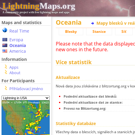
Lightning
Maps.org
A community project with free lightning maps and apps
Oceania
Maps and statistics
Mapy blesků v reá
Real Time
Blesky
Stanice
Síť
Evropa
Please note that the data displaye
Oceania
new ones in the future.
America
Information
Více statistik
Apps
About
Aktualizace
For Participants
Nová data jsou získávána z blitzortung.org v ko
Přihlašovací jméno
Poslední aktualizace dat blesků:
Poslední aktualizace dat ze stanice:
Provoz na Blitzortung.org:
Statistiky databáze
Všechny data o blescích, signálech a stanicích 