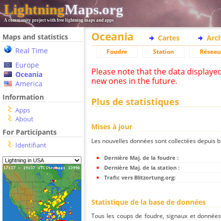
Lightning
Maps.org
A community project with free lightning maps and apps
Oceania
Maps and statistics
Cartes
Arc
Real Time
Foudre
Station
Réseau
Europe
Please note that the data displaye
Oceania
new ones in the future.
America
Information
Plus de statistiques
Apps
About
Mises à jour
For Participants
Les nouvelles données sont collectées depuis bli
Identifiant
Dernière Maj. de la foudre :
Dernière Maj. de la station :
Trafic vers Blitzortung.org:
Statistique de la base de données
Tous les coups de foudre, signaux et donnée