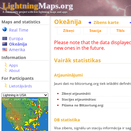
Lightning
Maps.org
A community project with free lightning maps and apps
Okeānija
Maps and statistics
Zibens karte
Real Time
Zibeņi
Stacija
Tīkls
Europa
Please note that the data displaye
Okeānija
new ones in the future.
Amerika
Information
Vairāk statistikas
Apps
About
Atjauninājumi
For Participants
Jauni dati no blitzortung.org tiek ielādēti definēt
Lietotājvārds
Zibeņi atjaunināti:
Stacijas atjauninātas:
Plūsma no Blitzortung.org:
DB statistika
Visa zibens, signālu un staciju informācija ir sa