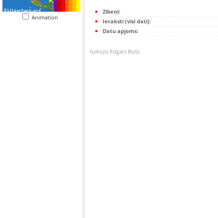
Zibeņi:
Animation
Ieraksti (visi dati):
Datu apjoms:
tulkojis Edgars Bušs