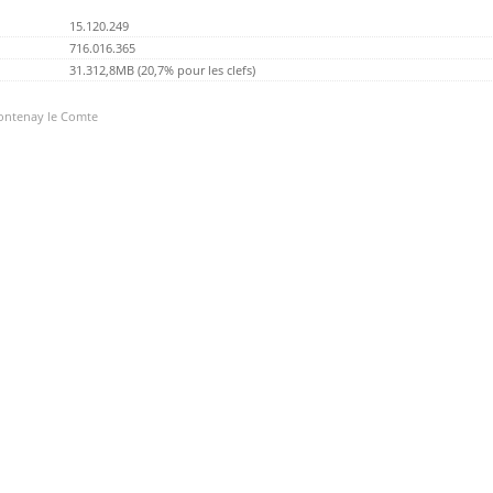
15.120.249
716.016.365
31.312,8MB (20,7% pour les clefs)
Fontenay le Comte