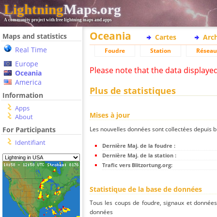
Lightning
Maps.org
A community project with free lightning maps and apps
Oceania
Maps and statistics
Cartes
Arc
Real Time
Foudre
Station
Réseau
Europe
Please note that the data displaye
Oceania
America
Plus de statistiques
Information
Apps
Mises à jour
About
Les nouvelles données sont collectées depuis bli
For Participants
Identifiant
Dernière Maj. de la foudre :
Dernière Maj. de la station :
Trafic vers Blitzortung.org:
Statistique de la base de données
Tous les coups de foudre, signaux et donnée
données