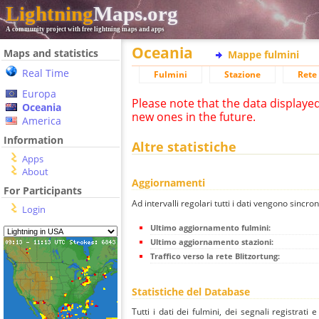
Lightning
Maps.org
A community project with free lightning maps and apps
Oceania
Maps and statistics
Mappe fulmini
Real Time
Fulmini
Stazione
Rete 
Europa
Please note that the data displaye
Oceania
new ones in the future.
America
Information
Altre statistiche
Apps
About
Aggiornamenti
For Participants
Ad intervalli regolari tutti i dati vengono sincron
Login
Ultimo aggiornamento fulmini:
Ultimo aggiornamento stazioni:
Traffico verso la rete Blitzortung:
Statistiche del Database
Tutti i dati dei fulmini, dei segnali registrati