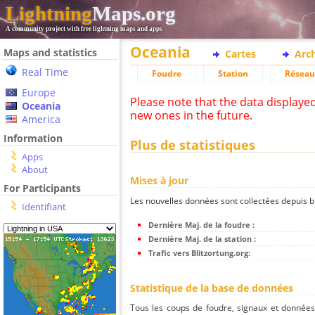
Lightning
Maps.org
A community project with free lightning maps and apps
Oceania
Maps and statistics
Cartes
Arc
Real Time
Foudre
Station
Réseau
Europe
Please note that the data displaye
Oceania
new ones in the future.
America
Information
Plus de statistiques
Apps
About
Mises à jour
For Participants
Les nouvelles données sont collectées depuis bli
Identifiant
Dernière Maj. de la foudre :
Dernière Maj. de la station :
Trafic vers Blitzortung.org:
Statistique de la base de données
Tous les coups de foudre, signaux et donnée