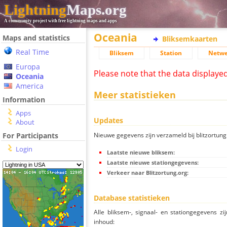
Lightning
Maps.org
A community project with free lightning maps and apps
Oceania
Maps and statistics
Bliksemkaarten
Real Time
Bliksem
Station
Netwe
Europa
Please note that the data displaye
Oceania
America
Meer statistieken
Information
Apps
Updates
About
Nieuwe gegevens zijn verzameld bij blitzortung.
For Participants
Login
Laatste nieuwe bliksem:
Laatste nieuwe stationgegevens:
Verkeer naar Blitzortung.org:
Database statistieken
Alle bliksem-, signaal- en stationgegevens z
inhoud: