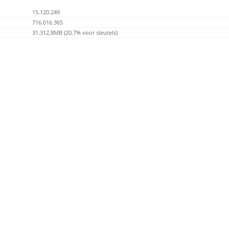
15.120.249
716.016.365
31.312,8MB (20,7% voor sleutels)