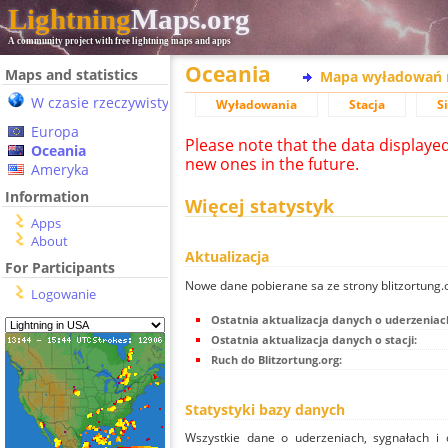
Lightning
Maps.org
A community project with free lightning maps and apps
Oceania
Maps and statistics
Mapa wyładowań 
W czasie rzeczywistym
Wyładowania
Stacja
S
Europa
Please note that the data displaye
Oceania
new ones in the future.
Ameryka
Information
Więcej statystyk
Apps
About
Aktualizacja
For Participants
Nowe dane pobierane sa ze strony blitzortung
Logowanie
Ostatnia aktualizacja danych o uderzeniac
Ostatnia aktualizacja danych o stacji:
Ruch do Blitzortung.org:
Statystyki bazy danych
Wszystkie dane o uderzeniach, sygnałach i 