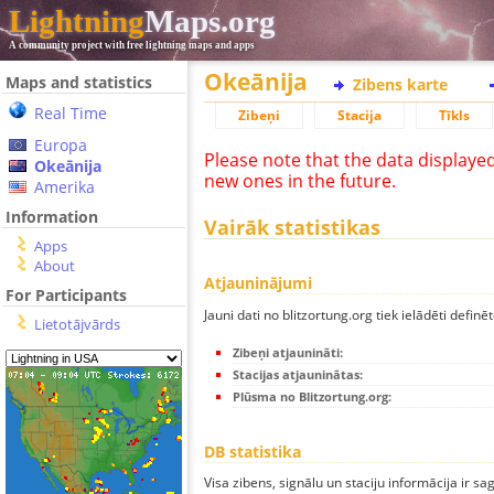
Lightning
Maps.org
A community project with free lightning maps and apps
Okeānija
Maps and statistics
Zibens karte
Real Time
Zibeņi
Stacija
Tīkls
Europa
Please note that the data displaye
Okeānija
new ones in the future.
Amerika
Information
Vairāk statistikas
Apps
About
Atjauninājumi
For Participants
Jauni dati no blitzortung.org tiek ielādēti definēt
Lietotājvārds
Zibeņi atjaunināti:
Stacijas atjauninātas:
Plūsma no Blitzortung.org:
DB statistika
Visa zibens, signālu un staciju informācija ir sa