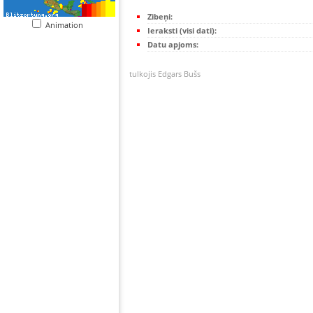
Zibeņi:
Animation
Ieraksti (visi dati):
Datu apjoms:
tulkojis Edgars Bušs