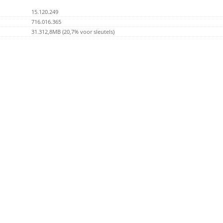
15.120.249
716.016.365
31.312,8MB (20,7% voor sleutels)