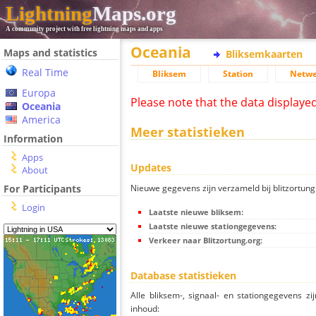
Lightning
Maps.org
A community project with free lightning maps and apps
Oceania
Maps and statistics
Bliksemkaarten
Real Time
Bliksem
Station
Netwe
Europa
Please note that the data displaye
Oceania
America
Meer statistieken
Information
Apps
Updates
About
Nieuwe gegevens zijn verzameld bij blitzortung.
For Participants
Login
Laatste nieuwe bliksem:
Laatste nieuwe stationgegevens:
Verkeer naar Blitzortung.org:
Database statistieken
Alle bliksem-, signaal- en stationgegevens z
inhoud: