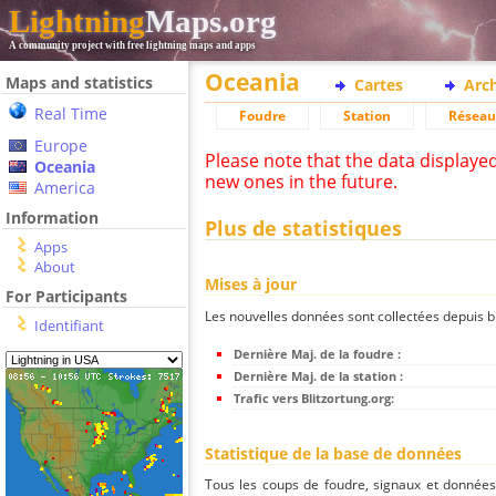
Lightning
Maps.org
A community project with free lightning maps and apps
Oceania
Maps and statistics
Cartes
Arc
Real Time
Foudre
Station
Réseau
Europe
Please note that the data displaye
Oceania
new ones in the future.
America
Information
Plus de statistiques
Apps
About
Mises à jour
For Participants
Les nouvelles données sont collectées depuis bli
Identifiant
Dernière Maj. de la foudre :
Dernière Maj. de la station :
Trafic vers Blitzortung.org:
Statistique de la base de données
Tous les coups de foudre, signaux et donnée