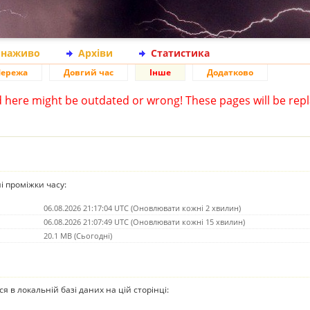
 наживо
Архіви
Статистика
ережа
Довгий час
Інше
Додатково
d here might be outdated or wrong! These pages will be repl
ні проміжки часу:
06.08.2026 21:17:04 UTC (Оновлювати кожні 2 хвилин)
06.08.2026 21:07:49 UTC (Оновлювати кожні 15 хвилин)
20.1 MB (Сьогодні)
ься в локальній базі даних на цій сторінці: