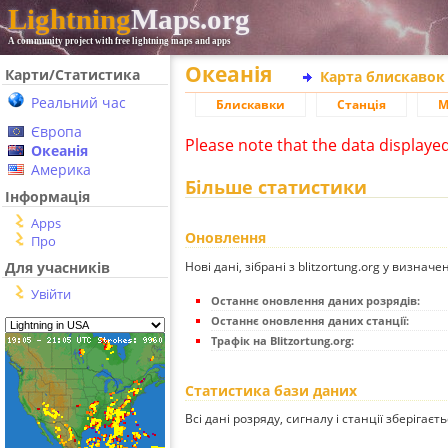
Lightning
Maps.org
A community project with free lightning maps and apps
Океанія
Карти/Статистика
Карта блискавок
Реальний час
Блискавки
Станція
М
Європа
Please note that the data displaye
Океанія
Америка
Більше статистики
Інформація
Apps
Оновлення
Про
Нові дані, зібрані з blitzortung.org у визначе
Для учасників
Увійти
Останнє оновлення даних розрядів:
Останнє оновлення даних станції:
Трафік на Blitzortung.org:
Статистика бази даних
Всі дані розряду, сигналу і станції зберігаєт