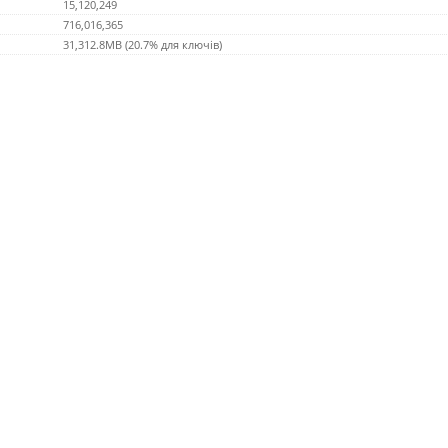
15,120,249
716,016,365
31,312.8MB (20.7% для ключів)