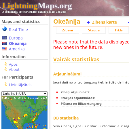
Lightning
Maps.org
A community project with free lightning maps and apps
Okeānija
Maps and statistics
Zibens karte
Real Time
Zibeņi
Stacija
Tīkls
Europa
Please note that the data displaye
Okeānija
new ones in the future.
Amerika
Information
Vairāk statistikas
Apps
About
Atjauninājumi
For Participants
Jauni dati no blitzortung.org tiek ielādēti definēt
Lietotājvārds
Zibeņi atjaunināti:
Stacijas atjauninātas:
Plūsma no Blitzortung.org:
DB statistika
Visa zibens, signālu un staciju informācija ir sa