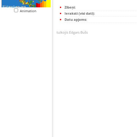
Zibeņi:
Animation
Ieraksti (visi dati):
Datu apjoms:
tulkojis Edgars Bušs