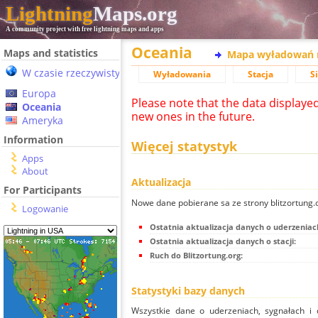
Lightning
Maps.org
A community project with free lightning maps and apps
Oceania
Maps and statistics
Mapa wyładowań 
W czasie rzeczywistym
Wyładowania
Stacja
S
Europa
Please note that the data displaye
Oceania
new ones in the future.
Ameryka
Information
Więcej statystyk
Apps
About
Aktualizacja
For Participants
Nowe dane pobierane sa ze strony blitzortung
Logowanie
Ostatnia aktualizacja danych o uderzeniac
Ostatnia aktualizacja danych o stacji:
Ruch do Blitzortung.org:
Statystyki bazy danych
Wszystkie dane o uderzeniach, sygnałach i 