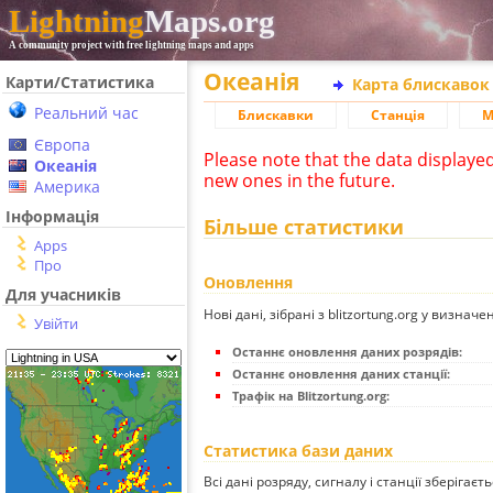
Lightning
Maps.org
A community project with free lightning maps and apps
Океанія
Карти/Статистика
Карта блискавок
Реальний час
Блискавки
Станція
М
Європа
Please note that the data displaye
Океанія
new ones in the future.
Америка
Інформація
Більше статистики
Apps
Про
Оновлення
Для учасників
Нові дані, зібрані з blitzortung.org у визначе
Увійти
Останнє оновлення даних розрядів:
Останнє оновлення даних станції:
Трафік на Blitzortung.org:
Статистика бази даних
Всі дані розряду, сигналу і станції зберігаєт