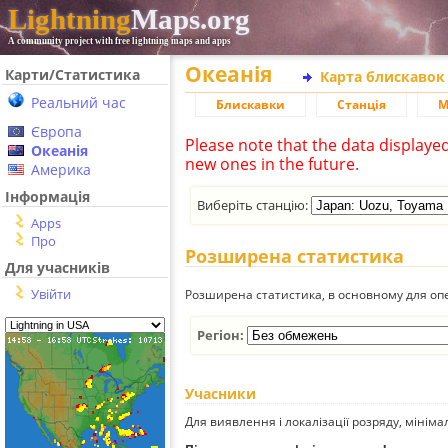
Lightning
Maps.org
A community project with free lightning maps and apps
Океанія
Карти/Статистика
Карта блискавок
Реальний час
Блискавки
Станція
М
Європа
Please note that the data displaye
Океанія
new ones in the future.
Америка
Інформація
Виберіть станцію:
Apps
Про
Розширена статистика
Для учасників
Увійти
Розширена статистика, в основному для опе
Регіон:
Учасники
Для виявлення і локалізації розряду, мінім