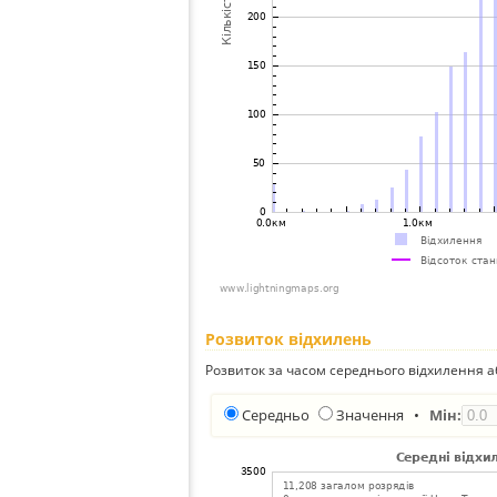
Розвиток відхилень
Розвиток за часом середнього відхилення а
Середньо
Значення
•
Мін: