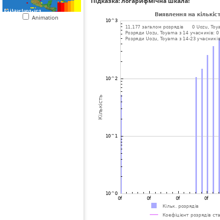
Підказка: логарифмічна шкала!
Animation