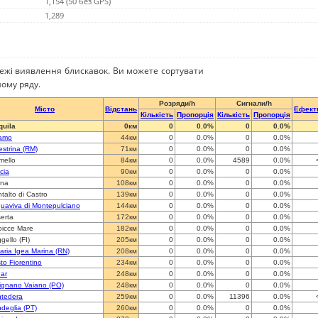
1,154 (50 без GPS)
1,289
режі виявлення блискавок. Ви можете сортувати
ому ряду.
Розряди/h
Сигнали/h
Місто
Відстань
Ефект
Кількість
Пропорція
Кількість
Пропорція
quila
0км
0
0.0%
0
0.0%
amo
44км
0
0.0%
0
0.0%
estrina (RM)
71км
0
0.0%
0
0.0%
mello
84км
0
0.0%
4589
0.0%
ccia
90км
0
0.0%
0
0.0%
ina
108км
0
0.0%
0
0.0%
talto di Castro
139км
0
0.0%
0
0.0%
uaviva di Montepulciano
144км
0
0.0%
0
0.0%
erta
172км
0
0.0%
0
0.0%
icce Mare
182км
0
0.0%
0
0.0%
gello (FI)
205км
0
0.0%
0
0.0%
laria Igea Marina (RN)
208км
0
0.0%
0
0.0%
to Fiorentino
234км
0
0.0%
0
0.0%
ar
248км
0
0.0%
0
0.0%
ignano Vaiano (PO)
248км
0
0.0%
0
0.0%
tedera
259км
0
0.0%
11396
0.0%
deglia (PT)
260км
0
0.0%
0
0.0%