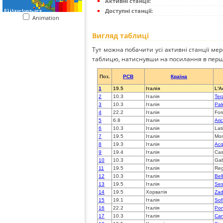
Активні станції:
Доступні станції:
Animation
Вигляд таблиці
Тут можна побачити усі активні станції ме
таблицю, натиснувши на посилання в перш
Поз.
PCB
Країна
1
19.5
Італія
L'A
2
10.3
Італія
Ter
3
10.3
Італія
Pal
4
22.2
Італія
For
5
6.8
Італія
Ari
6
10.3
Італія
Lat
7
19.5
Італія
Mon
8
19.3
Італія
Acq
9
19.4
Італія
Cas
10
10.3
Італія
Gab
11
19.5
Італія
Reg
12
10.3
Італія
Bel
13
19.5
Італія
Ses
14
19.5
Хорватія
Zad
15
19.1
Італія
Sof
16
22.2
Італія
Pon
17
10.3
Італія
Can