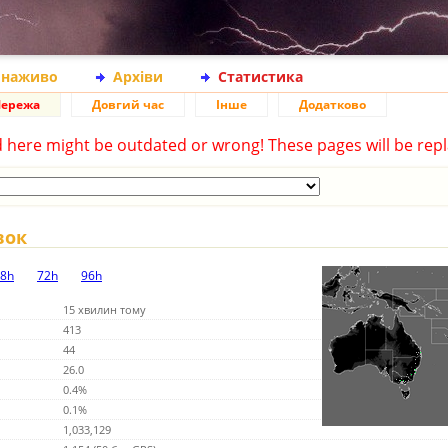
 наживо
Архіви
Статистика
ережа
Довгий час
Інше
Додатково
d here might be outdated or wrong! These pages will be repl
вок
8h
72h
96h
15 хвилин тому
413
44
26.0
0.4%
0.1%
1,033,129