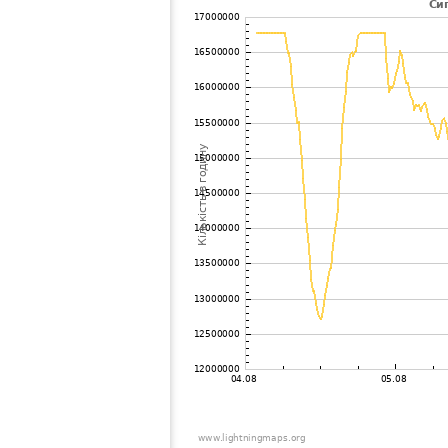
102
10.3
Німеччина
Ott
103
19.3
Австрія
Ams
104
19.1
Франція
le 
105
19.4
?
?
106
22.2
Франція
ME
107
10.3
Австрія
Ste
108
10.4
Франція
Mar
109
19.5
Serbia
Sub
110
19.5
Ghana
Abe
111
19.3
Швейцарія
Cha
112
10.3
Німеччина
Sig
113
10.3
Австрія
Ybb
114
19.5
Угорщина
Dun
115
19.5
Австрія
Rei
116
10.4
Греція
Igo
117
10.3
Швейцарія
Wae
118
19.5
Serbia
?
119
22.2
Франція
Albe
120
10.4
Швейцарія
Ley
121
19.5
Німеччина
Unt
122
22.2
Австрія
Pre
123
19.5
Угорщина
Bod
124
19.5
Угорщина
Bak
125
19.4
Швейцарія
Kon
126
6.8
Швейцарія
Bas
127
19.3
Австрія
Gun
128
19.3
Швейцарія
Wi
129
19.3
Австрія
San