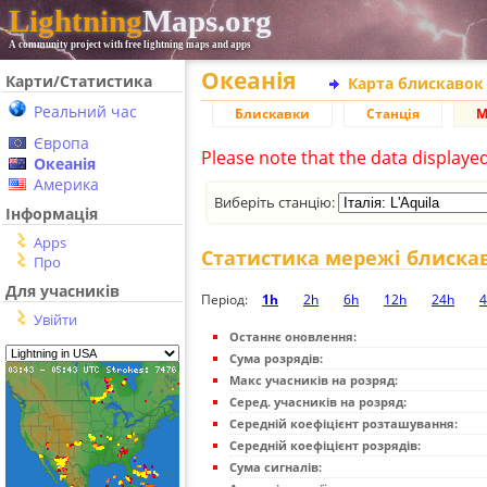
Lightning
Maps.org
A community project with free lightning maps and apps
Океанія
Карти/Статистика
Карта блискавок
Реальний час
Блискавки
Станція
М
Європа
Please note that the data displaye
Океанія
Америка
Виберіть станцію:
Інформація
Apps
Статистика мережі блиска
Про
Для учасників
Період:
1h
2h
6h
12h
24h
4
Увійти
Останнє оновлення:
Сума розрядів:
Макс учасників на розряд:
Серед. учасників на розряд:
Середній коефіцієнт розташування:
Середній коефіцієнт розрядів:
Сума сигналів: