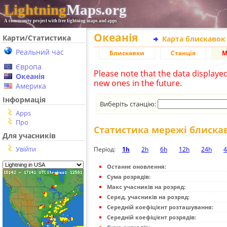
Lightning
Maps.org
A community project with free lightning maps and apps
Океанія
Карти/Статистика
Карта блискавок
Реальний час
Блискавки
Станція
М
Європа
Please note that the data displaye
Океанія
new ones in the future.
Америка
Інформація
Виберіть станцію:
Apps
Про
Статистика мережі блиска
Для учасників
Увійти
Період:
1h
2h
6h
12h
24h
4
Останнє оновлення:
Сума розрядів:
Макс учасників на розряд:
Серед. учасників на розряд:
Середній коефіцієнт розташування:
Середній коефіцієнт розрядів: