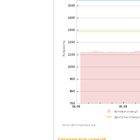
72
19.3
Німеччина
Leop
73
10.3
Німеччина
Gang
74
10.4
Німеччина
Otte
75
19.3
Німеччина
After
76
10.4
Бельгія
Hann
77
19.3
Німеччина
Kalk
78
10.4
Німеччина
Siebe
79
10.3
Німеччина
Steis
80
10.3
Бельгія
Hele
81
10.4
Німеччина
Exte
82
19.5
Бельгія
Diest
83
10.4
Бельгія
Tirle
84
19.3
Німеччина
B
85
19.3
Німеччина
Jeste
86
10.3
Німеччина
Kast
87
19.3
Німеччина
Kast
88
19.1
Бельгія
Melin
89
19.3
Німеччина
Auet
90
6.8
Німеччина
Arter
91
10.4
Німеччина
Mind
92
10.4
Нідерланди
Vegh
93
19.3
Нідерланди
Ensc
94
10.3
Німеччина
Sigma
95
19.3
Швейцарія
Neft
96
19.3
Швейцарія
Wies
97
10.4
Швейцарія
Nuss
98
19.5
Бельгія
Here
99
22.2
Бельгія
Haac
Сигнали всіх станцій