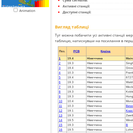
Сума сигналів:
Активні станції:
Animation
Доступні станції:
Вигляд таблиці
Тут можна побачити усі активні станції ме
таблицю, натиснувши на посилання в перш
Поз.
PCB
Країна
1
19.4
Німеччина
Main
2
19.3
Німеччина
Sing
3
19.4
Німеччина
Gros
4
10.3
Німеччина
Fran
5
19.4
Німеччина
6727
6
19.3
Німеччина
Wald
7
19.3
Німеччина
Meck
8
19.3
Німеччина
Kobl
9
19.3
Німеччина
Hun
10
10.4
Німеччина
Monz
11
10.3
Німеччина
Betz
12
19.1
Німеччина
Kraic
13
19.3
Німеччина
Zwei
14
19.5
Німеччина
Wind
15
19.3
Німеччина
B
16
19.5
Німеччина
Lohm