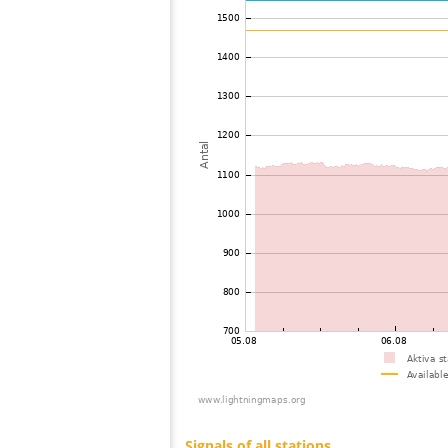
73
19.5
Storbritanien
74
22.2
Norge
75
19.5
Storbritanien
76
22.2
Storbritanien
77
19.5
Storbritanien
78
19.4
Storbritanien
79
19.3
Storbritanien
80
19.3
Storbritanien
81
22.2
Storbritanien
82
19.5
Storbritanien
83
19.5
Storbritanien
84
19.5
Storbritanien
85
19.3
Niederlande
86
19.3
Storbritanien
87
22.2
Norge
88
22.2
Storbritanien
89
22.2
Niederlande
90
19.5
Storbritanien
91
10.4
Storbritanien
92
10.4
Storbritanien
93
10.4
Niederlande
94
19.4
Niederlande
95
22.2
?
96
10.3
Niederlande
97
19.4
Niederlande
98
22.2
Niederlande
99
22.0
Niederlande
100
19.5
Niederlande
Signals of all stations