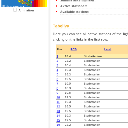
Summa antal signaler:
Aktiva stationer:
Animation
Available stations:
Tabellvy
Here you can see all active stations of the li
clicking on the links in the first row.
Pos.
PCB
Land
1
10.4
Storbritanien
2
22.2
Storbritanien
3
10.4
Storbritanien
4
19.3
Storbritanien
5
19.3
Storbritanien
6
19.5
Storbritanien
7
19.5
Storbritanien
8
10.3
Storbritanien
9
19.5
Storbritanien
10
19.3
Storbritanien
11
19.3
Storbritanien
12
19.5
Storbritanien
13
19.5
Storbritanien
14
19.3
Storbritanien
15
19.5
Storbritanien
16
22.2
Storbritanien