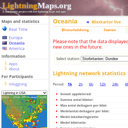
Lightning
Maps.org
A community project with free lightning maps and apps
Oceania
Maps and statistics
Blixtkartor live
Real Time
Blixturladdning
Station
Europa
Please note that the data displaye
Oceania
new ones in the future.
America
Information
Select station:
Apps
About
Lightning network statistics
For Participants
Inloggning
Period:
1h
2h
6h
12h
24h
4
Senast uppdaterad:
Summa antal blixtar:
Max antal deltagare per blixt:
Medelantal deltagare per blixt:
Medel lokaliseringsratio:
Medel blixtratio: