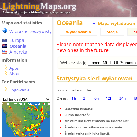
Lightning
Maps.org
A community project with free lightning maps and apps
Oceania
Maps and statistics
Mapa wyładowań 
W czasie rzeczywistym
Wyładowania
Stacja
S
Europa
Please note that the data displaye
Oceania
new ones in the future.
Ameryka
Information
Wybierz stację:
Apps
About
Statystyka sieci wyładowań
For Participants
Logowanie
bo_stat_network_descr
Okres:
1h
2h
6h
12h
24h
48
Ostatnia zmiana:
Suma uderzeń:
Maksimum uczestników na uderzenie:
Średnia uczestników na uderzenie:
Średni wskaźnik lokalizacji: