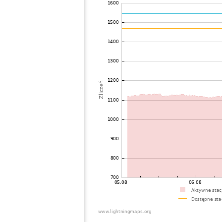
72
19.3
Canada
O
73
19.5
United States / New Jersey
?
74
22.2
Canada
M
75
10.4
Canada
K
76
19.3
Canada
M
77
19.5
United States / Virginia
V
78
19.5
United States / Louisiana
M
79
19.3
United States / New Jersey
W
80
10.4
United States / Connecticut
G
81
19.3
United States / New York
A
82
19.5
United States / New York
W
83
10.4
United States / South Carolina
G
84
10.4
United States / Connecticut
S
85
19.3
United States / North Carolina
O
86
19.5
United States / New York
C
87
19.3
United States / Florida
G
88
19.3
Canada
V
89
10.4
United States / Vermont
C
90
19.5
United States / Connecticut
B
91
19.5
Canada
S
92
10.4
Canada
S
93
19.5
United States / Massachusetts
?
94
10.4
Canada
W
95
19.5
United States / Minnesota
L
96
19.3
United States / Connecticut
C
97
10.4
Canada
S
98
10.4
United States / North Dakota
B
99
19.5
Canada
B