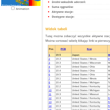
średni wskaźnik uderzeń:
Suma sygnałów:
Animation
Aktywne stacje:
Dostępne stacje:
Widok tabeli
Tutaj można zobaczyć wszystkie aktywne stac
Można sortować tabelę klikając linki w pierwsz
Poz.
PCB
Kraj
1
19.5
Japan
M
2
19.3
United States / Illinois
P
3
19.3
United States / Wisconsin
W
4
19.5
United States / Ohio
B
5
10.4
United States / Ohio
W
6
19.5
United States / Ohio
W
7
19.1
United States / Illinois
M
8
10.4
United States / Michigan
T
9
22.2
United States / Kentucky
U
10
10.4
United States / Michigan
S
11
19.3
United States / Missouri
L
12
10.3
United States / Kentucky
F
13
19.3
United States / Kentucky
F
14
10.3
United States / Kentucky
F
15
19.5
United States / Kentucky
F