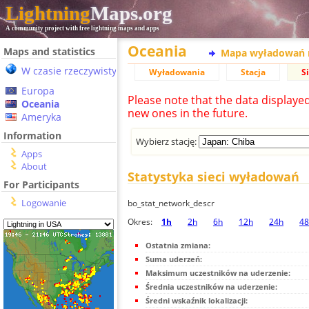
Lightning
Maps.org
A community project with free lightning maps and apps
Oceania
Maps and statistics
Mapa wyładowań 
W czasie rzeczywistym
Wyładowania
Stacja
S
Europa
Please note that the data displaye
Oceania
new ones in the future.
Ameryka
Information
Wybierz stację:
Apps
About
Statystyka sieci wyładowań
For Participants
Logowanie
bo_stat_network_descr
Okres:
1h
2h
6h
12h
24h
48
Ostatnia zmiana:
Suma uderzeń:
Maksimum uczestników na uderzenie:
Średnia uczestników na uderzenie:
Średni wskaźnik lokalizacji: