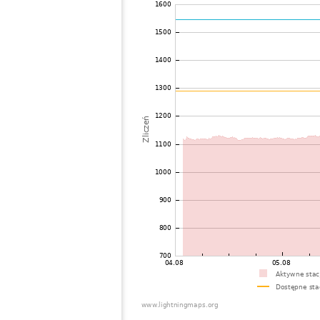
72
19.5
Philippines
B
73
19.5
Mongolia
E
74
19.5
Mongolia
B
75
22.2
Mongolia
M
76
19.5
Viet Nam
D
77
19.5
Malaysia
L
78
19.3
Thailand
K
79
19.5
Myanmar
N
80
19.5
India
G
81
22.2
Bangladesh
D
82
19.5
Rosja
O
83
10.4
Australia / Northern Territory
D
84
19.5
Tajikistan
G
85
19.1
Australia / Queensland
C
86
10.4
United States / Hawaii
M
87
19.5
United States / Hawaii
H
88
19.3
Australia / Queensland
B
89
19.5
Canada
C
90
19.5
Australia / Queensland
B
91
19.5
Australia / Queensland
D
92
19.5
Australia / Queensland
C
93
19.5
Australia / Queensland
W
94
10.4
Australia / Queensland
D
95
19.3
Australia / Queensland
C
96
Canada
Y
97
10.4
Rosja
S
98
19.5
Australia / New South Wales
B
99
19.5
Finlandia
R