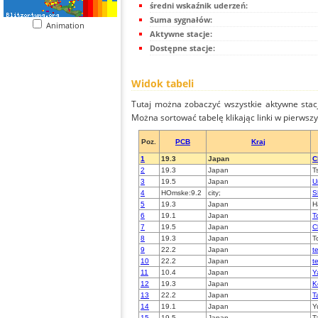
średni wskaźnik uderzeń:
Suma sygnałów:
Animation
Aktywne stacje:
Dostępne stacje:
Widok tabeli
Tutaj można zobaczyć wszystkie aktywne stac
Można sortować tabelę klikając linki w pierwsz
Poz.
PCB
Kraj
1
19.3
Japan
C
2
19.3
Japan
T
3
19.5
Japan
U
4
HOmske:9.2
city;
S
5
19.3
Japan
H
6
19.1
Japan
T
7
19.5
Japan
C
8
19.3
Japan
T
9
22.2
Japan
t
10
22.2
Japan
t
11
10.4
Japan
Y
12
19.3
Japan
K
13
22.2
Japan
T
14
19.1
Japan
Y
15
19.5
Japan
T