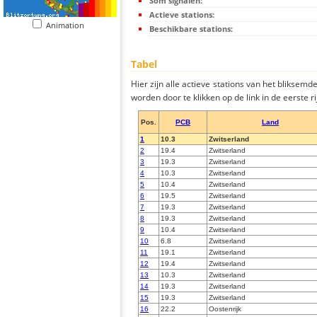
Som signalen:
Actieve stations:
Animation
Beschikbare stations:
Tabel
Hier zijn alle actieve stations van het bliksem
worden door te klikken op de link in de eerste rij
Pos.
PCB
Land
1
10.3
Zwitserland
2
19.4
Zwitserland
3
19.3
Zwitserland
4
10.3
Zwitserland
5
10.4
Zwitserland
6
19.5
Zwitserland
7
19.3
Zwitserland
8
19.3
Zwitserland
9
10.4
Zwitserland
10
6.8
Zwitserland
11
19.1
Zwitserland
12
19.4
Zwitserland
13
10.3
Zwitserland
14
19.3
Zwitserland
15
19.3
Zwitserland
16
22.2
Oostenrijk