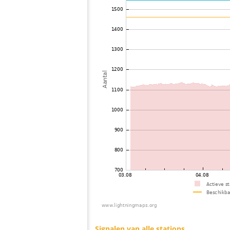
73
19.5
Italy
74
22.2
Frankrijk
75
19.4
?
76
10.4
Oostenrijk
77
19.5
Italy
78
19.4
Italy
79
10.4
Duitsland
80
19.3
Duitsland
81
19.5
Italy
82
10.3
Duitsland
83
4.x
Duitsland
84
6.6
Duitsland
85
19.1
Duitsland
86
19.5
Italy
87
10.4
Duitsland
88
19.5
Italy
89
19.5
Italy
90
19.5
Frankrijk
91
10.4
Frankrijk
92
22.2
Frankrijk
93
19.3
Italy
94
10.4
Frankrijk
95
19.5
Italy
96
19.3
Duitsland
97
19.3
Duitsland
98
22.2
Italy
99
19.3
Italy
100
10.3
Duitsland
Signalen van alle stations