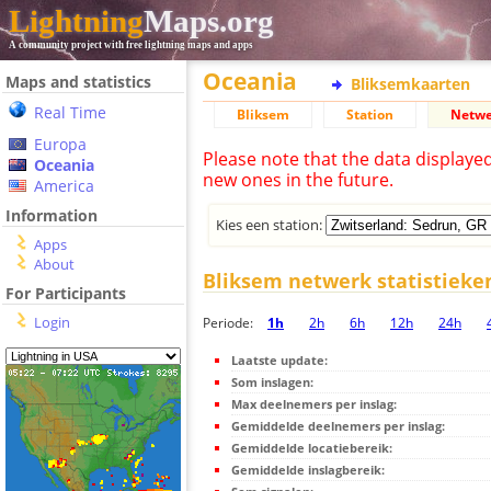
Lightning
Maps.org
A community project with free lightning maps and apps
Oceania
Maps and statistics
Bliksemkaarten
Real Time
Bliksem
Station
Netwe
Europa
Please note that the data displaye
Oceania
new ones in the future.
America
Information
Kies een station:
Apps
About
Bliksem netwerk statistieke
For Participants
Login
Periode:
1h
2h
6h
12h
24h
Laatste update:
Som inslagen:
Max deelnemers per inslag:
Gemiddelde deelnemers per inslag:
Gemiddelde locatiebereik:
Gemiddelde inslagbereik: