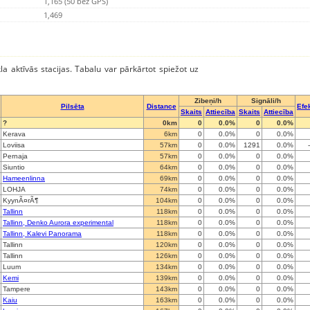
1,165 (50 bez GPS)
1,469
kla aktīvās stacijas. Tabalu var pārkārtot spiežot uz
Zibeņi/h
Signāli/h
Pilsēta
Distance
Efek
Skaits
Attiecība
Skaits
Attiecība
?
0km
0
0.0%
0
0.0%
Kerava
6km
0
0.0%
0
0.0%
Loviisa
57km
0
0.0%
1291
0.0%
Pernaja
57km
0
0.0%
0
0.0%
Siuntio
64km
0
0.0%
0
0.0%
Hameenlinna
69km
0
0.0%
0
0.0%
LOHJA
74km
0
0.0%
0
0.0%
KyynÃ¤rÃ¶
104km
0
0.0%
0
0.0%
Tallinn
118km
0
0.0%
0
0.0%
Tallinn, Denko Aurora experimental
118km
0
0.0%
0
0.0%
Tallinn, Kalevi Panorama
118km
0
0.0%
0
0.0%
Tallinn
120km
0
0.0%
0
0.0%
Tallinn
126km
0
0.0%
0
0.0%
Luum
134km
0
0.0%
0
0.0%
Kemi
139km
0
0.0%
0
0.0%
Tampere
143km
0
0.0%
0
0.0%
Kaiu
163km
0
0.0%
0
0.0%