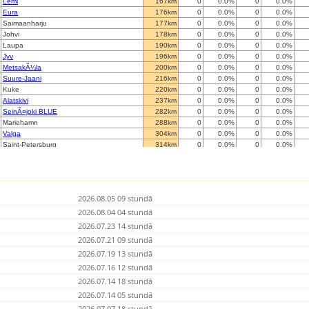
Lemi
167km
0
0.0%
0
0.0%
Eura
176km
0
0.0%
0
0.0%
Saimaanharju
177km
0
0.0%
0
0.0%
Johvi
178km
0
0.0%
0
0.0%
Laupa
190km
0
0.0%
0
0.0%
Jyv
196km
0
0.0%
0
0.0%
MetsakÃ¼la
200km
0
0.0%
0
0.0%
Suure-Jaani
216km
0
0.0%
0
0.0%
Kuke
220km
0
0.0%
0
0.0%
Alatskivi
237km
0
0.0%
0
0.0%
SeinÃ¤joki BLUE
282km
0
0.0%
0
0.0%
Mariehamn
288km
0
0.0%
0
0.0%
Valga
304km
0
0.0%
0
0.0%
Saint-Petersburg
314km
0
0.0%
0
0.0%
Saint-Petersburg
314km
0
0.0%
0
0.0%
Sarvijoki
315km
0
0.0%
4014
0.0%
Lapinlahti (Alapitk
330km
0
0.0%
0
0.0%
Joensuu / Mulo (RED)
339km
0
0.0%
0
0.0%
2026.08.05 09 stundā
Vaasa
347km
0
0.0%
0
0.0%
Inciems
2026.08.04 04 stundā
357km
0
0.0%
0
0.0%
SÃ¶derudden
380km
0
0.0%
0
0.0%
2026.07.23 14 stundā
Nivala
381km
0
0.0%
0
0.0%
2026.07.21 09 stundā
Stockholm / V
386km
0
0.0%
0
0.0%
2026.07.19 13 stundā
Stockholm / V
393km
0
0.0%
0
0.0%
Kivilahti, Lake Koitere
2026.07.16 12 stundā
399km
0
0.0%
0
0.0%
Kvarnberget
403km
0
0.0%
0
0.0%
2026.07.14 18 stundā
Stockholm / Tyreso
404km
0
0.0%
0
0.0%
2026.07.14 05 stundā
Ikskile
405km
0
0.0%
0
0.0%
2026.07.07 18 stundā