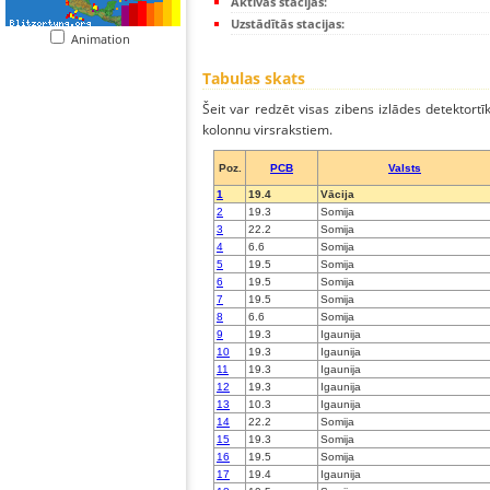
Aktīvās stacijas:
Uzstādītās stacijas:
Animation
Tabulas skats
Šeit var redzēt visas zibens izlādes detektortī
kolonnu virsrakstiem.
Poz.
PCB
Valsts
1
19.4
Vācija
2
19.3
Somija
3
22.2
Somija
4
6.6
Somija
5
19.5
Somija
6
19.5
Somija
7
19.5
Somija
8
6.6
Somija
9
19.3
Igaunija
10
19.3
Igaunija
11
19.3
Igaunija
12
19.3
Igaunija
13
10.3
Igaunija
14
22.2
Somija
15
19.3
Somija
16
19.5
Somija
17
19.4
Igaunija