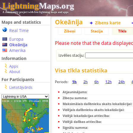
Lightning
Maps.org
A community project with free lightning maps and apps
Okeānija
Maps and statistics
Zibens karte
Real Time
Zibeņi
Stacija
Tīkls
Europa
Please note that the data displaye
Okeānija
Amerika
Izvēlies staciju:
Information
Apps
Visa tīkla statistika
About
For Participants
Periods:
1h
2h
6h
12h
24h
Lietotājvārds
Atjauninājums:
Zibeņu summa:
Maksimālais dalībnieku skaits lokalizācijai:
Vidējais dalībnieku skaits lokalizācijai:
Vidējā lokalizācijas attiecība:
Vidējā dalības attiecība:
Signālu summa: