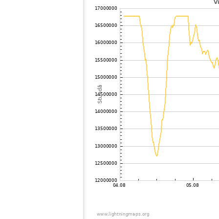
102
19.5
Zviedrija
103
19.3
Norvēģija
104
19.3
Zviedrija
105
10.3
Norvēģija
106
10.4
Norvēģija
107
10.3
Zviedrija
108
10.2
Zviedrija
109
19.1
Zviedrija
110
22.2
Norvēģija
111
19.1
Norvēģija
112
10.4
Zviedrija
113
22.2
Russland
114
19.3
Zviedrija
115
19.3
Norvēģija
116
19.3
Zviedrija
117
19.5
Zviedrija
118
19.3
Russland
119
19.1
Norvēģija
120
10.3
Polija
121
19.5
Polija
122
19.5
Zviedrija
123
19.5
Norvēģija
124
6.6
Norvēģija
125
19.5
Polija
126
19.3
Russland
127
10.4
Norvēģija
128
10.3
Russland
129
19.4
Polija