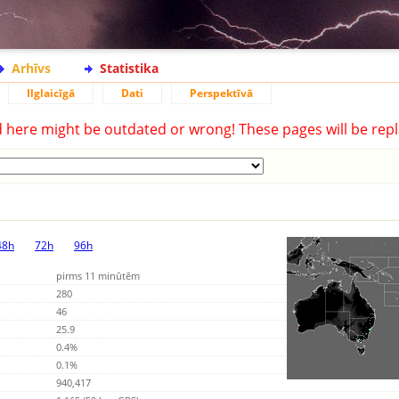
Arhīvs
Statistika
Ilglaicīgā
Dati
Perspektīvā
d here might be outdated or wrong! These pages will be repl
48h
72h
96h
pirms 11 minūtēm
280
46
25.9
0.4%
0.1%
940,417