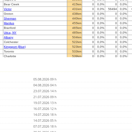
Bear Creek
415km
0
0,0%
0
0,0%
Victor
431km
0
0,0%
56494
0,0%
Groton
438km
0
0,0%
0
0,0%
Sherman
440km
0
0,0%
0
0,0%
Manlius
455km
0
0,0%
0
0,0%
Branford
465km
0
0,0%
0
0,0%
Utica, NY
485km
0
0,0%
0
0,0%
Albany
504km
0
0,0%
0
0,0%
Colchester
522km
0
0,0%
0
0,0%
Kingsport (Blue)
523km
0
0,0%
0
0,0%
Toronto
533km
0
0,0%
0
0,0%
Charlotte
539km
0
0,0%
0
0,0%
Whitby, Ontario
545km
0
0,0%
0
0,0%
?
559km
0
0,0%
0
0,0%
Bluffton
578km
0
0,0%
0
0,0%
Oak Island
578km
0
0,0%
0
0,0%
05.08.2026 09 h
North Kingstown
582km
0
0,0%
0
0,0%
Asheville
04.08.2026 04 h
585km
0
0,0%
0
0,0%
Waterville
589km
0
0,0%
0
0,0%
23.07.2026 14 h
Waterville
589km
0
0,0%
0
0,0%
21.07.2026 09 h
Taylor
596km
0
0,0%
0
0,0%
19.07.2026 13 h
Bobcaygeon
608km
0
0,0%
0
0,0%
Southfield
16.07.2026 12 h
611km
0
0,0%
0
0,0%
Attleboro
615km
0
0,0%
0
0,0%
14.07.2026 18 h
Franklin
615km
0
0,0%
0
0,0%
14.07.2026 05 h
Union
616km
0
0,0%
63451
0,0%
07.07.2026 18 h
NORFOLK
620km
0
0,0%
8
0,0%
Natick
629km
0
0,0%
0
0,0%