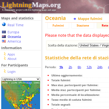
Lightning
Maps.org
A community project with free lightning maps and apps
Oceania
Maps and statistics
Mappe fulmini
Real Time
Fulmini
Stazione
Rete 
Europa
Please note that the data displaye
Oceania
America
Scelta della stazione:
Information
Apps
Statistiche della rete di staz
About
For Participants
Periodo:
1h
2h
6h
12h
24h
Login
Ultimo aggiornamento:
Totale fulmini:
Max staz. partecipanti per fulmine:
Media staz. partecipanti per fulmine:
Media percentuale di localizzazione:
Tasso medio di caduta fulmini:
Totale segnali: