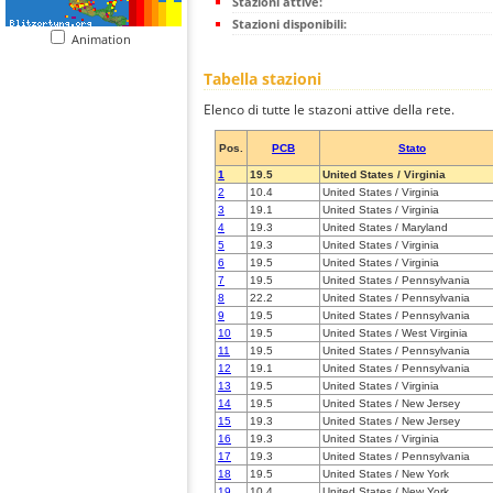
Stazioni attive:
Stazioni disponibili:
Animation
Tabella stazioni
Elenco di tutte le stazoni attive della rete.
Pos.
PCB
Stato
1
19.5
United States / Virginia
2
10.4
United States / Virginia
3
19.1
United States / Virginia
4
19.3
United States / Maryland
5
19.3
United States / Virginia
6
19.5
United States / Virginia
7
19.5
United States / Pennsylvania
8
22.2
United States / Pennsylvania
9
19.5
United States / Pennsylvania
10
19.5
United States / West Virginia
11
19.5
United States / Pennsylvania
12
19.1
United States / Pennsylvania
13
19.5
United States / Virginia
14
19.5
United States / New Jersey
15
19.3
United States / New Jersey
16
19.3
United States / Virginia
17
19.3
United States / Pennsylvania
18
19.5
United States / New York
19
10.4
United States / New York