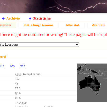
Archivio
Statistiche
stazioni
Stat. a lungo termine
Altre stat.
Avanzate
d here might be outdated or wrong! These pages will be repl
ioni
48h
72h
96h
egeguito da 4 minuti
152
48
27,5
0,1%
0,1%
1.494.590