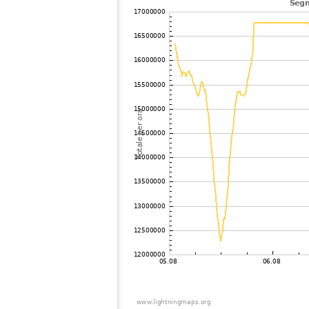
104
19.3
Germania
105
22.2
Inghilterra
106
19.5
Germania
107
19.1
Francia
108
10.4
Inghilterra
109
19.5
Inghilterra
110
19.4
Inghilterra
111
10.4
Svizzera
112
19.5
Inghilterra
113
19.3
Svizzera
114
22.2
Inghilterra
115
19.4
Belgio
116
22.2
Italia
117
19.5
Inghilterra
118
22.2
Inghilterra
119
19.5
Belgio
120
10.3
Svizzera
121
19.3
Germania
122
6.8
Svizzera
123
10.3
Italia
124
19.3
Inghilterra
125
19.1
Belgio
126
22.2
Germania
127
19.5
Germania
128
19.4
Germania
129
10.4
Germania
130
19.5
Inghilterra
131
19.3
Inghilterra