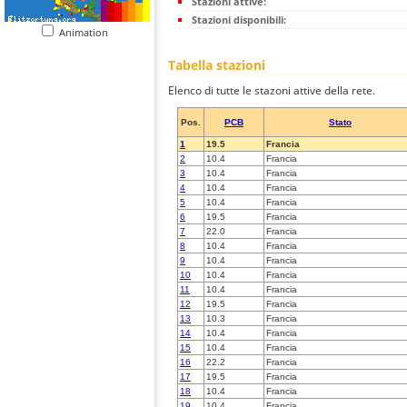
Stazioni attive:
Stazioni disponibili:
Animation
Tabella stazioni
Elenco di tutte le stazoni attive della rete.
Pos.
PCB
Stato
1
19.5
Francia
2
10.4
Francia
3
10.4
Francia
4
10.4
Francia
5
10.4
Francia
6
19.5
Francia
7
22.0
Francia
8
10.4
Francia
9
10.4
Francia
10
10.4
Francia
11
10.4
Francia
12
19.5
Francia
13
10.3
Francia
14
10.4
Francia
15
10.4
Francia
16
22.2
Francia
17
19.5
Francia
18
10.4
Francia
19
10.4
Francia