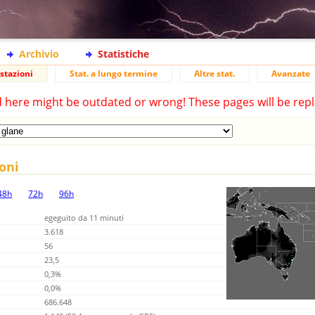
Archivio
Statistiche
stazioni
Stat. a lungo termine
Altre stat.
Avanzate
d here might be outdated or wrong! These pages will be repl
ioni
48h
72h
96h
egeguito da 11 minuti
3.618
56
23,5
0,3%
0,0%
686.648