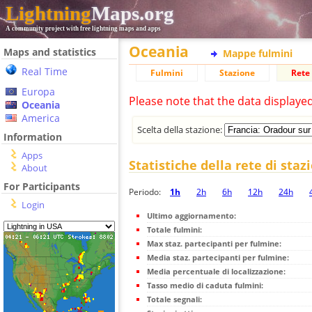
Lightning
Maps.org
A community project with free lightning maps and apps
Oceania
Maps and statistics
Mappe fulmini
Real Time
Fulmini
Stazione
Rete 
Europa
Please note that the data displaye
Oceania
America
Scelta della stazione:
Information
Apps
Statistiche della rete di staz
About
For Participants
Periodo:
1h
2h
6h
12h
24h
Login
Ultimo aggiornamento:
Totale fulmini:
Max staz. partecipanti per fulmine:
Media staz. partecipanti per fulmine:
Media percentuale di localizzazione:
Tasso medio di caduta fulmini:
Totale segnali: