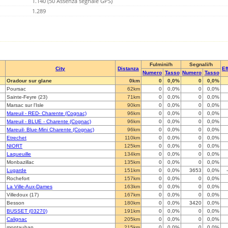
1.140 (50 Assenza segnale GPS)
1.289
Fulmini/h
Segnali/h
City
Distanza
Ef
Numero
Tasso
Numero
Tasso
Oradour sur glane
0km
0
0,0%
0
0,0%
Poursac
62km
0
0,0%
0
0,0%
Sainte-Feyre (23)
71km
0
0,0%
0
0,0%
Marsac sur l'Isle
90km
0
0,0%
0
0,0%
Mareuil - RED- Charente (Cognac)
96km
0
0,0%
0
0,0%
Mareuil - BLUE - Charente (Cognac)
96km
0
0,0%
0
0,0%
Mareuil- Blue-Mini Charente (Cognac)
96km
0
0,0%
0
0,0%
Etrechet
110km
0
0,0%
0
0,0%
NIORT
125km
0
0,0%
0
0,0%
Laqueuille
134km
0
0,0%
0
0,0%
Monbazillac
135km
0
0,0%
0
0,0%
Lugarde
151km
0
0,0%
3653
0,0%
Rochefort
157km
0
0,0%
0
0,0%
La Ville-Aux-Dames
163km
0
0,0%
0
0,0%
Villedoux (17)
167km
0
0,0%
0
0,0%
Besson
180km
0
0,0%
3420
0,0%
BUSSET (03270)
191km
0
0,0%
0
0,0%
Calignac
205km
0
0,0%
0
0,0%
montauban
215km
0
0,0%
0
0,0%