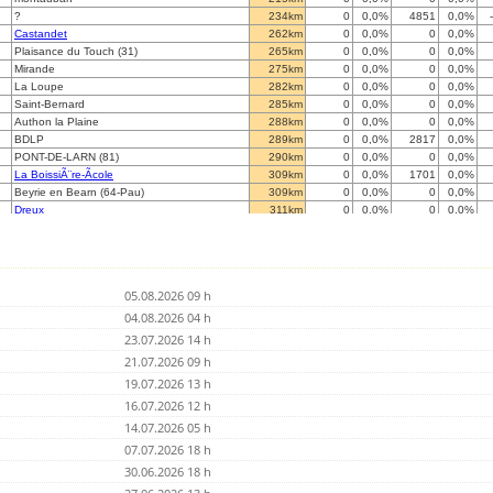
?
234km
0
0,0%
4851
0,0%
Castandet
262km
0
0,0%
0
0,0%
Plaisance du Touch (31)
265km
0
0,0%
0
0,0%
Mirande
275km
0
0,0%
0
0,0%
La Loupe
282km
0
0,0%
0
0,0%
Saint-Bernard
285km
0
0,0%
0
0,0%
Authon la Plaine
288km
0
0,0%
0
0,0%
BDLP
289km
0
0,0%
2817
0,0%
PONT-DE-LARN (81)
290km
0
0,0%
0
0,0%
La BoissiÃ¨re-Ãcole
309km
0
0,0%
1701
0,0%
Beyrie en Bearn (64-Pau)
309km
0
0,0%
0
0,0%
Dreux
311km
0
0,0%
0
0,0%
ACIGNE 35690
313km
0
0,0%
0
0,0%
Cesson-SÃ©vignÃ©
315km
0
0,0%
0
0,0%
Anduze (30)
316km
0
0,0%
0
0,0%
Bures sur Yvette
317km
0
0,0%
0
0,0%
05.08.2026 09 h
Saclay
321km
0
0,0%
0
0,0%
DOUZENS 11700 (sud de France)
04.08.2026 04 h
330km
0
0,0%
0
0,0%
Le Chesnay (78)
332km
0
0,0%
0
0,0%
23.07.2026 14 h
Mantes la jolie (78)
343km
0
0,0%
0
0,0%
21.07.2026 09 h
Paris 19
344km
0
0,0%
0
0,0%
19.07.2026 13 h
Mont-Saint-Martin
345km
0
0,0%
0
0,0%
Izeaux
16.07.2026 12 h
346km
0
0,0%
0
0,0%
Courtesoun
364km
0
0,0%
0
0,0%
14.07.2026 05 h
Eybens
376km
0
0,0%
0
0,0%
07.07.2026 18 h
Baye 51
383km
0
0,0%
0
0,0%
30.06.2026 18 h
Le Soler
388km
0
0,0%
0
0,0%
epaux-bezu
393km
0
0,0%
0
0,0%