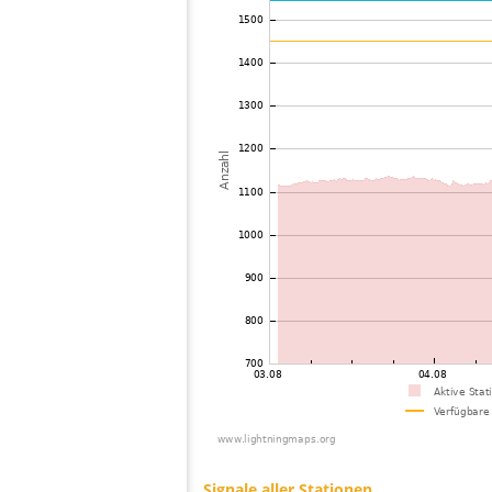
73
22.2
Mongolia
74
19.5
Philippines
75
19.5
Mongolia
76
19.5
Mongolia
77
22.2
Mongolia
78
19.5
Viet Nam
79
19.5
Malaysia
80
19.3
Thailand
81
19.5
India
82
22.2
Bangladesh
83
22.2
Singapore
84
10.4
Australia / Northern Territory
85
19.5
Russland
86
19.1
Australia / Queensland
87
10.4
United States / Hawaii
88
19.3
Australia / Queensland
89
19.5
Australia / Queensland
90
19.5
Australia / Queensland
91
19.5
Australia / Queensland
92
19.5
Australia / Queensland
93
10.4
Australia / Queensland
94
19.3
Australia / Queensland
95
19.5
Canada
96
19.5
Australia / New South Wales
97
10.4
Russland
98
Canada
99
19.3
Australia / New South Wales
100
19.5
Finnland
Signale aller Stationen