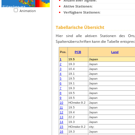
Anzahl aller Signale:
Aktive Stationen:
Animation
Verfügbare Stationen:
Tabellarische Übersicht
Hier sind alle aktiven Stationen des Ortu
Spaltenüberschriften kann die Tabelle entsprec
Pos.
PCB
Land
1
19.5
Japan
2
19.3
Japan
3
10.4
Japan
4
19.1
Japan
5
19.5
Japan
6
19.1
Japan
7
19.3
Japan
8
19.5
Japan
9
19.5
Japan
10
HOmske:9.2
Japan
11
19.5
Japan
12
19.4
Japan
13
22.2
Japan
14
19.3
Japan
15
HOmske:9.2
city;
16
19.3
Japan