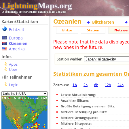
Lightning
Maps.org
A community project with free lightning maps and apps
Ozeanien
Karten/Statistiken
Blitzkarten
Echtzeit
Blitze
Station
Netzwer
Europa
Please note that the data displaye
Ozeanien
new ones in the future.
Amerika
Infos
Station wählen:
Apps
Über
Statistiken zum gesamten O
Für Teilnehmer
Login
Zeitraum:
1h
2h
6h
12h
24h
Letzte Aktualisierung:
Anzahl an Blitzen:
Größte Beteiligung an einem Blitz:
Mittlere Beteiligung pro Blitz:
Mittlere Ortungsquote:
Mittlere Blitzquote: