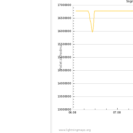
102
19.5
Francie
103
10.4
Francie
104
10.4
Francie
105
19.5
Řecko
106
10.3
Francie
107
10.4
Francie
108
22.2
Itálie
109
22.2
Francie
110
22.2
-
111
10.4
Francie
112
10.4
Itálie
113
19.5
Chorvatsko
114
19.5
Francie
115
10.4
Francie
116
19.5
Cyprus
117
10.3
Itálie
118
10.4
Itálie
119
10.4
Francie
120
19.5
Itálie
121
10.3
Itálie
122
19.5
Chorvatsko
123
10.4
Francie
124
19.5
Itálie
125
19.5
Itálie
126
19.5
Maďarsko
127
19.4
Itálie
128
10.4
Chorvatsko
129
19.3
Švýcarsko