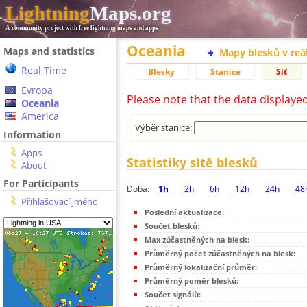
Lightning
Maps.org
A community project with free lightning maps and apps
Oceania
Maps and statistics
Mapy blesků v reá
Real Time
Blesky
Stanice
Síť
Evropa
Please note that the data displaye
Oceania
America
Výběr stanice:
Information
Apps
Statistiky sítě blesků
About
For Participants
Doba:
1h
2h
6h
12h
24h
48
Přihlašovací jméno
Poslední aktualizace:
Součet blesků:
Max zúčastněných na blesk:
Průměrný počet zúčastněných na blesk:
Průměrný lokalizační průměr:
Průměrný poměr blesků:
Součet signálů: