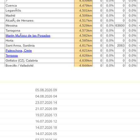
?
4,459km
0
0.0%
0
0.0%
Cuenca
4,479km
0
0.0%
0
0.0%
LeganÃ©s
4,501km
0
0.0%
0
0.0%
Madrid
4,506km
0
0.0%
0
0.0%
AlcalÃ¡ de Henares
4,517km
0
0.0%
0
0.0%
Messina
4,529km
0
0.0%
63600
0.0%
Tarragona
4,573km
0
0.0%
0
0.0%
Martin MuÃ±oz de las Posadas
4,582km
0
0.0%
0
0.0%
Horta
4,585km
0
0.0%
0
0.0%
Sant Anna, Sardinia
4,617km
0
0.0%
2063
0.0%
Paleochora, Crete
4,621km
0
0.0%
0
0.0%
Terrassa
4,626km
0
0.0%
0
0.0%
Girifalco (CZ), Calabria
4,639km
0
0.0%
0
0.0%
Boecillo / Valladolid
4,644km
0
0.0%
0
0.0%
Roustika, Crete
4,667km
0
0.0%
0
0.0%
Pylos Messinias
4,672km
0
0.0%
0
0.0%
Porqueres / Girona
4,690km
0
0.0%
0
0.0%
Kalamata Greece
4,705km
0
0.0%
0
0.0%
05.08.2026 09
Zakynthos Island-1
4,709km
0
0.0%
0
0.0%
Zakynthos Island-2
04.08.2026 04
4,715km
0
0.0%
0
0.0%
Alp (Cerdanya), Catalunya
4,715km
0
0.0%
0
0.0%
23.07.2026 14
Pyrgos Ileias
4,730km
0
0.0%
0
0.0%
21.07.2026 09
Voutsaras/Arkadias
4,736km
0
0.0%
0
0.0%
19.07.2026 13
Le Soler
4,754km
0
0.0%
0
0.0%
Monforte de Lemos
16.07.2026 12
4,787km
0
0.0%
0
0.0%
Caserta
4,789km
0
0.0%
0
0.0%
14.07.2026 18
DOUZENS 11700 (sud de France)
4,809km
0
0.0%
0
0.0%
14.07.2026 05
Ariccia
4,811km
0
0.0%
0
0.0%
07.07.2026 18