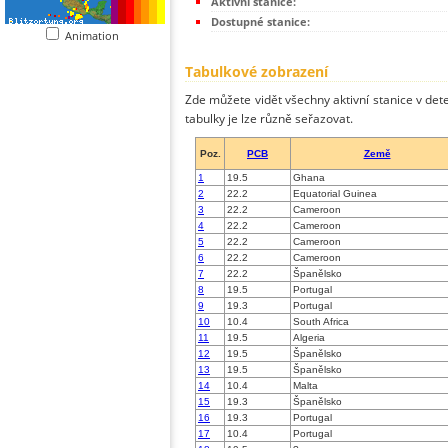
Aktivní stanice:
Dostupné stanice:
Animation
Tabulkové zobrazení
Zde můžete vidět všechny aktivní stanice v dete
tabulky je lze různě seřazovat.
Poz.
PCB
Země
1
19.5
Ghana
2
22.2
Equatorial Guinea
3
22.2
Cameroon
4
22.2
Cameroon
5
22.2
Cameroon
6
22.2
Cameroon
7
22.2
Španělsko
8
19.5
Portugal
9
19.3
Portugal
10
10.4
South Africa
11
19.5
Algeria
12
19.5
Španělsko
13
19.5
Španělsko
14
10.4
Malta
15
19.3
Španělsko
16
19.3
Portugal
17
10.4
Portugal