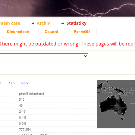
lném čase
Archiv
Statistiky
Dlouhodobé
Ostatní
Pokročilé
d here might be outdated or wrong! These pages will be repl
h
72h
96h
před8 minutami
515
45
24.6
0.4%
0.0%
777,254