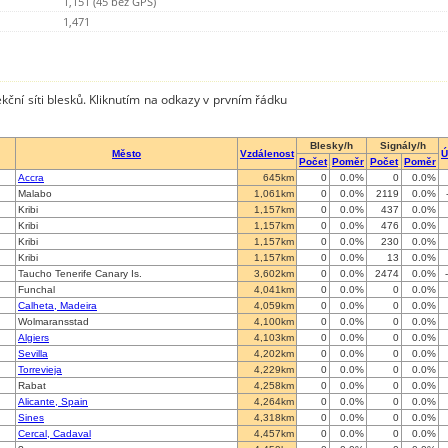
1,151 (45 bez GPS)
1,471
kční síti blesků. Kliknutím na odkazy v prvním řádku
Blesky/h
Signály/h
Město
Vzdálenost
Ú
Počet
Poměr
Počet
Poměr
Accra
645km
0
0.0%
0
0.0%
Malabo
1,061km
0
0.0%
2119
0.0%
Kribi
1,157km
0
0.0%
437
0.0%
Kribi
1,157km
0
0.0%
476
0.0%
Kribi
1,157km
0
0.0%
230
0.0%
Kribi
1,157km
0
0.0%
13
0.0%
Taucho Tenerife Canary Is.
3,602km
0
0.0%
2474
0.0%
Funchal
4,041km
0
0.0%
0
0.0%
Calheta, Madeira
4,059km
0
0.0%
0
0.0%
Wolmaransstad
4,100km
0
0.0%
0
0.0%
Algiers
4,103km
0
0.0%
0
0.0%
Sevilla
4,202km
0
0.0%
0
0.0%
Torrevieja
4,229km
0
0.0%
0
0.0%
Rabat
4,258km
0
0.0%
0
0.0%
Alicante, Spain
4,264km
0
0.0%
0
0.0%
Sines
4,318km
0
0.0%
0
0.0%
Cercal, Cadaval
4,457km
0
0.0%
0
0.0%