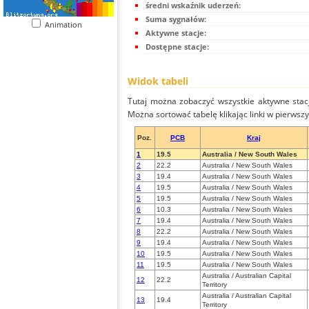
średni wskaźnik uderzeń:
Suma sygnałów:
Animation
Aktywne stacje:
Dostępne stacje:
Widok tabeli
Tutaj można zobaczyć wszystkie aktywne stac
Można sortować tabelę klikając linki w pierwsz
Poz.
PCB
Kraj
1
19.5
Australia / New South Wales
2
22.2
Australia / New South Wales
3
19.4
Australia / New South Wales
4
19.5
Australia / New South Wales
5
19.5
Australia / New South Wales
6
10.3
Australia / New South Wales
7
19.4
Australia / New South Wales
8
22.2
Australia / New South Wales
9
19.4
Australia / New South Wales
10
19.5
Australia / New South Wales
11
19.5
Australia / New South Wales
Australia / Australian Capital
12
22.2
Territory
Australia / Australian Capital
13
19.4
Territory