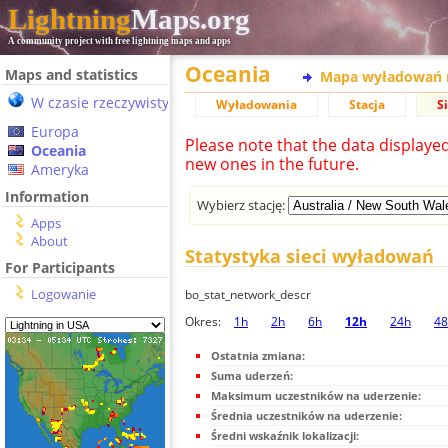
Lightning
Maps.org
A community project with free lightning maps and apps
Oceania
Maps and statistics
Mapa wyładowań 
W czasie rzeczywistym
Wyładowania
Stacja
S
Europa
Please note that the data displaye
Oceania
new ones in the future.
Ameryka
Information
Wybierz stację:
Apps
About
Statystyka sieci wyładowań
For Participants
Logowanie
bo_stat_network_descr
Okres:
1h
2h
6h
12h
24h
48
Ostatnia zmiana:
Suma uderzeń:
Maksimum uczestników na uderzenie:
Średnia uczestników na uderzenie:
Średni wskaźnik lokalizacji: