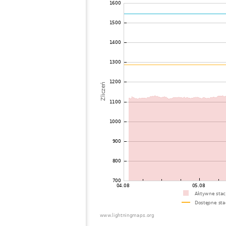
70
19.5
Philippines
71
19.0
Japan
72
19.4
Japan
73
22.2
Taiwan
74
19.5
Japan
75
19.5
Viet Nam
76
22.2
Taiwan
77
19.3
Thailand
78
19.3
Japan
79
19.5
Japan
80
19.5
Japan
81
19.5
Japan
82
19.5
Japan
83
19.3
Japan
84
19.5
Japan
85
19.1
Japan
86
19.5
Japan
87
19.3
Japan
88
22.2
Japan
89
19.3
Japan
90
19.5
Japan
91
19.5
Japan
92
10.4
Japan
93
HOmske:9.2
Japan
94
19.5
Japan
95
22.2
Japan
96
19.5
Japan
97
19.5
Japan