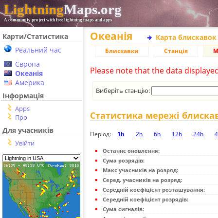
Lightning
Maps.org
A community project with free lightning maps and apps
Океанія
Карти/Статистика
Карта блискавок
Реальний час
Блискавки
Станція
М
Європа
Please note that the data displaye
Океанія
Америка
Виберіть станцію:
Інформація
Apps
Статистика мережі блиска
Про
Для учасників
Період:
1h
2h
6h
12h
24h
4
Увійти
Останнє оновлення:
Сума розрядів:
Макс учасників на розряд:
Серед. учасників на розряд:
Середній коефіцієнт розташування:
Середній коефіцієнт розрядів:
Сума сигналів: