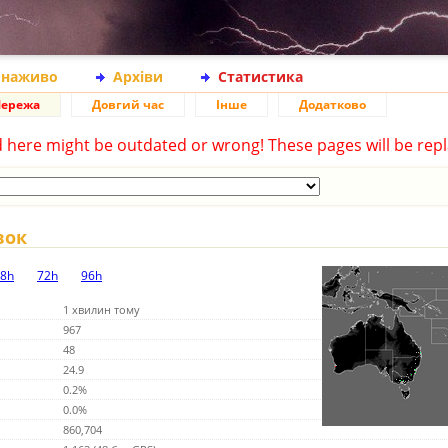
 наживо
Архіви
Статистика
ережа
Довгий час
Інше
Додатково
d here might be outdated or wrong! These pages will be repl
вок
8h
72h
96h
1 хвилин тому
967
48
24.9
0.2%
0.0%
860,704