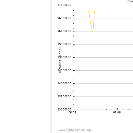
102
19.5
Угорщина
Balk
103
19.5
Viet Nam
Da N
104
19.5
Угорщина
FÃ¼
105
19.5
Польща
Ciel
106
19.3
Болгарія
MS
107
19.5
Румунія
?
108
19.3
Швеція
Jokk
109
19.3
Швеція
Kiru
110
19.5
Болгарія
Ogo
111
10.3
Польща
?
112
10.4
Швеція
Stoc
113
10.4
Швеція
Stoc
114
10.3
Болгарія
G.Lo
115
19.5
Угорщина
Mezo
116
19.5
Швеція
Stoc
117
10.3
Швеція
Gotl
118
19.5
Швеція
Ornsk
119
19.3
Польща
Kalin
120
22.2
Словаччина
KeÅ
121
10.4
Швеція
Stoc
122
10.4
Угорщина
Szeg
123
19.5
Швеція
Katt
124
10.4
Польща
Krak
125
19.1
Швеція
Stoc
126
19.1
Польща
?
127
19.5
Швеція
Stoc
128
19.5
Словаччина
Popr
129
19.5
Словаччина
Popr