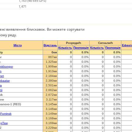
1,163 (48 без GPS)
1,471
режі виявлення блискавок. Ви можете сортувати
ому ряду.
Розряди/h
Сигнали/h
Місто
Відстань
Ефект
Кількість
Пропорція
Кількість
Пропорція
ty
0км
0
0.0%
0
0.0%
ar
867км
0
0.0%
0
0.0%
k
1,325км
0
0.0%
0
0.0%
nkhongor
1,906км
0
0.0%
0
0.0%
n
1,913км
0
0.0%
0
0.0%
net
2,184км
0
0.0%
0
0.0%
nbaatar
2,380км
0
0.0%
0
0.0%
a
2,501км
0
0.0%
0
0.0%
ii
2,662км
0
0.0%
0
0.0%
ik
2,672км
0
0.0%
0
0.0%
cow
3,117км
0
0.0%
0
0.0%
banovo-1 (RED)
3,145км
0
0.0%
0
0.0%
3,146км
0
0.0%
0
0.0%
-Fominsk
3,149км
0
0.0%
0
0.0%
3,168км
0
0.0%
0
0.0%
yiTaw
3,169км
0
0.0%
0
0.0%
 2
3,229км
0
0.0%
0
0.0%