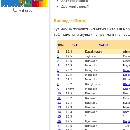
Активні станції:
Доступні станції:
Animation
Вигляд таблиці
Тут можна побачити усі активні станції ме
таблицю, натиснувши на посилання в перш
Поз.
PCB
Країна
1
10.4
Kazakhstan
Alma
2
19.5
Tajikistan
Giss
3
19.5
Russland
Oms
4
19.5
Mongolia
Baya
5
22.2
Mongolia
Muru
6
19.5
Mongolia
Erde
7
22.2
Mongolia
Ulaa
8
22.2
Bangladesh
Dhak
9
5nsrm
Mongolia
Khent
10
19.3
Russland
Nalch
11
22.2
Russland
Mos
12
10.3
Russland
Bala
13
19.3
Russland
Istra
14
19.3
Russland
Naro
15
19.5
?
?
16
19.5
Myanmar
NayP
17
19.5
Russland
Tver