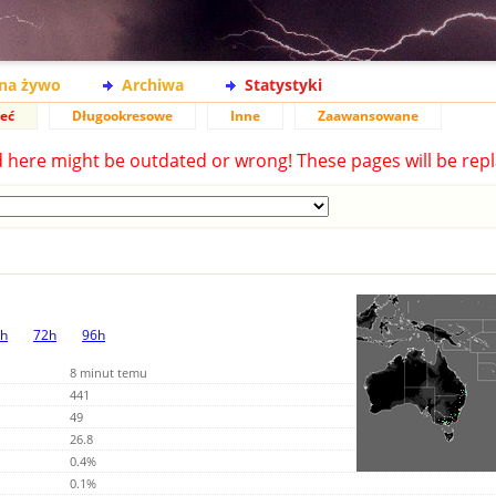
na żywo
Archiwa
Statystyki
ieć
Długookresowe
Inne
Zaawansowane
d here might be outdated or wrong! These pages will be repl
h
72h
96h
8 minut temu
441
49
26.8
0.4%
0.1%