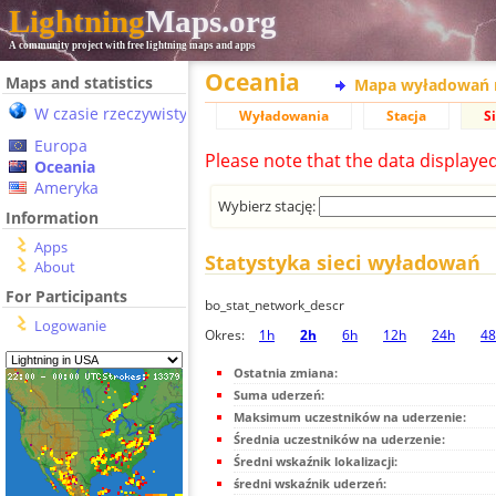
Lightning
Maps.org
A community project with free lightning maps and apps
Oceania
Maps and statistics
Mapa wyładowań 
W czasie rzeczywistym
Wyładowania
Stacja
S
Europa
Please note that the data displaye
Oceania
Ameryka
Wybierz stację:
Information
Apps
Statystyka sieci wyładowań
About
For Participants
bo_stat_network_descr
Logowanie
Okres:
1h
2h
6h
12h
24h
48
Ostatnia zmiana:
Suma uderzeń:
Maksimum uczestników na uderzenie:
Średnia uczestników na uderzenie:
Średni wskaźnik lokalizacji:
średni wskaźnik uderzeń: