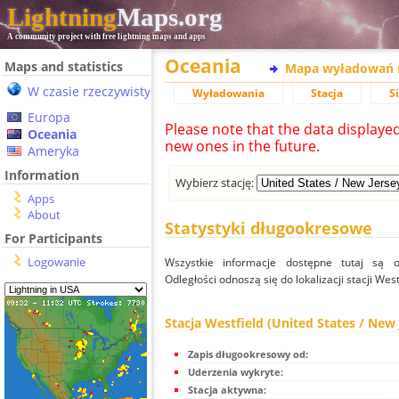
Lightning
Maps.org
A community project with free lightning maps and apps
Oceania
Maps and statistics
Mapa wyładowań 
W czasie rzeczywistym
Wyładowania
Stacja
S
Europa
Please note that the data displaye
Oceania
new ones in the future.
Ameryka
Information
Wybierz stację:
Apps
About
Statystyki długookresowe
For Participants
Logowanie
Wszystkie informacje dostępne tutaj są od
Odległości odnoszą się do lokalizacji stacji West
Stacja Westfield (United States / New 
Zapis długookresowy od:
Uderzenia wykryte:
Stacja aktywna: