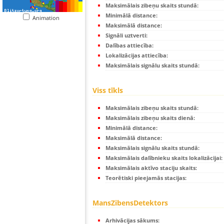
Maksimālais zibeņu skaits stundā:
Minimālā distance:
Animation
Maksimālā distance:
Signāli uztverti:
Dalības attiecība:
Lokalizācijas attiecība:
Maksimālais signālu skaits stundā:
Viss tīkls
Maksimālais zibeņu skaits stundā:
Maksimālais zibeņu skaits dienā:
Minimālā distance:
Maksimālā distance:
Maksimālais signālu skaits stundā:
Maksimālais dalībnieku skaits lokalizācijai:
Maksimālais aktīvo staciju skaits:
Teorētiski pieejamās stacijas:
MansZibensDetektors
Arhivācijas sākums: