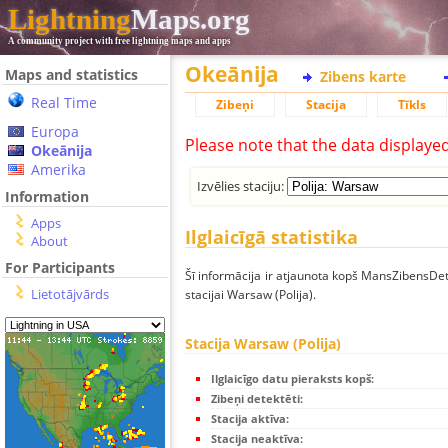
Lightning
Maps.org
A community project with free lightning maps and apps
Okeānija
Maps and statistics
Zibens karte
Real Time
Zibeņi
Stacija
Tīkls
Europa
Please note that the data displaye
Okeānija
Amerika
Izvēlies staciju:
Information
Apps
Ilglaicīgā statistika
About
For Participants
Šī informācija ir atjaunota kopš MansZibensDet
Lietotājvārds
stacijai Warsaw (Polija).
Stacija Warsaw (Polija)
Ilglaicīgo datu pieraksts kopš:
Zibeņi detektēti:
Stacija aktīva:
Stacija neaktīva: