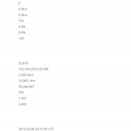
0
0.0km
0.0km
750
0.0%
0.0%
143
53,819
152,350 (2019.02.08)
2,443.6km
19,985.1km
30,446,927
353
1,547
2,403
2012.02.06 20:15:56 UTC