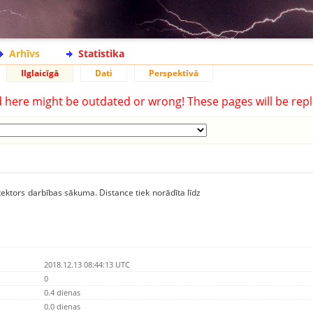
Arhīvs
Statistika
Ilglaicīgā
Dati
Perspektīvā
d here might be outdated or wrong! These pages will be repl
ektors darbības sākuma. Distance tiek norādīta līdz
2018.12.13 08:44:13 UTC
0
0.4 dienas
0.0 dienas