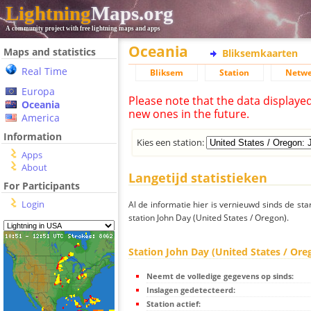
Lightning
Maps.org
A community project with free lightning maps and apps
Oceania
Maps and statistics
Bliksemkaarten
Real Time
Bliksem
Station
Netwe
Europa
Please note that the data displaye
Oceania
new ones in the future.
America
Information
Kies een station:
Apps
About
Langetijd statistieken
For Participants
Login
Al de informatie hier is vernieuwd sinds de sta
station John Day (United States / Oregon).
Station John Day (United States / Ore
Neemt de volledige gegevens op sinds:
Inslagen gedetecteerd:
Station actief: