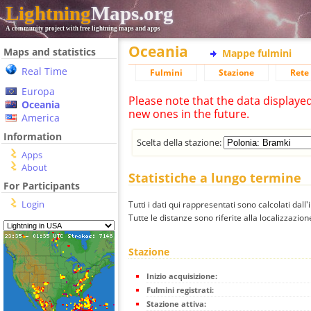
Lightning
Maps.org
A community project with free lightning maps and apps
Oceania
Maps and statistics
Mappe fulmini
Real Time
Fulmini
Stazione
Rete 
Europa
Please note that the data displaye
Oceania
new ones in the future.
America
Information
Scelta della stazione:
Apps
About
Statistiche a lungo termine
For Participants
Login
Tutti i dati qui rappresentati sono calcolati dall'
Tutte le distanze sono riferite alla localizzazione
Stazione
Inizio acquisizione:
Fulmini registrati:
Stazione attiva: