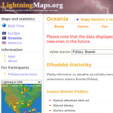
Lightning
Maps.org
A community project with free lightning maps and apps
Oceania
Maps and statistics
Mapy bleskov v r
Real Time
Blesky
Stanica
Sieť
Európa
Please note that the data displaye
Oceania
new ones in the future.
America
Information
Výber stanice:
Apps
About
Dlhodobé štatistiky
For Participants
Prihlasovacie meno
Všetky informácie sú aktuálne od začiatku mera
umiestneniu stanice Bramki (Poľsko).
Stanice Bramki (Poľsko)
Nahrať dlhodobé dáta od:
Zistené blesky:
Stanica aktívna: