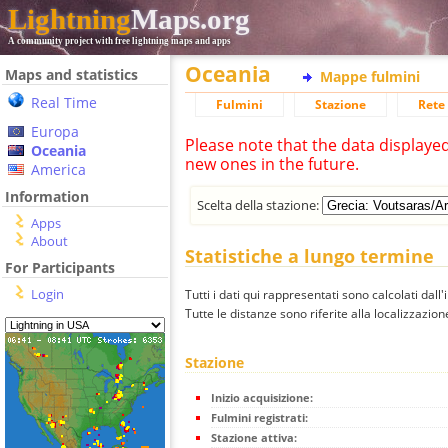
Lightning
Maps.org
A community project with free lightning maps and apps
Oceania
Maps and statistics
Mappe fulmini
Real Time
Fulmini
Stazione
Rete 
Europa
Please note that the data displaye
Oceania
new ones in the future.
America
Information
Scelta della stazione:
Apps
About
Statistiche a lungo termine
For Participants
Login
Tutti i dati qui rappresentati sono calcolati dall'
Tutte le distanze sono riferite alla localizzazione
Stazione
Inizio acquisizione:
Fulmini registrati:
Stazione attiva: