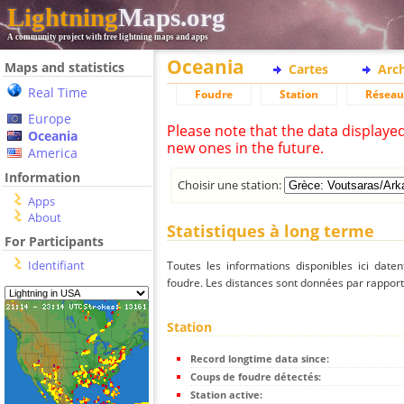
Lightning
Maps.org
A community project with free lightning maps and apps
Oceania
Maps and statistics
Cartes
Arc
Real Time
Foudre
Station
Réseau
Europe
Please note that the data displaye
Oceania
new ones in the future.
America
Information
Choisir une station:
Apps
About
Statistiques à long terme
For Participants
Identifiant
Toutes les informations disponibles ici dat
foudre. Les distances sont données par rapport 
Station
Record longtime data since:
Coups de foudre détectés:
Station active: