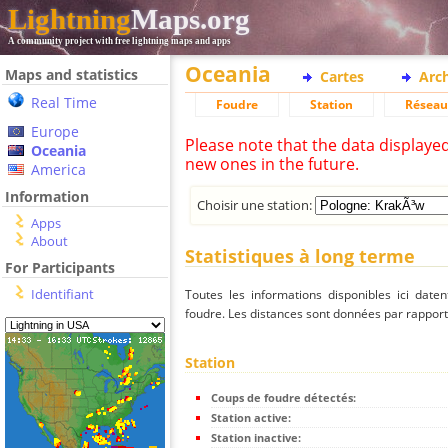
Lightning
Maps.org
A community project with free lightning maps and apps
Oceania
Maps and statistics
Cartes
Arc
Real Time
Foudre
Station
Réseau
Europe
Please note that the data displaye
Oceania
new ones in the future.
America
Information
Choisir une station:
Apps
About
Statistiques à long terme
For Participants
Identifiant
Toutes les informations disponibles ici dat
foudre. Les distances sont données par rapport 
Station
Coups de foudre détectés:
Station active:
Station inactive: