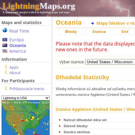
Lightning
Maps.org
A community project with free lightning maps and apps
Oceania
Maps and statistics
Mapy bleskov v r
Real Time
Blesky
Stanica
Sieť
Európa
Please note that the data displaye
Oceania
new ones in the future.
America
Information
Výber stanice:
Apps
About
Dlhodobé štatistiky
For Participants
Prihlasovacie meno
Všetky informácie sú aktuálne od začiatku mera
umiestneniu stanice Appleton (United States / 
Stanice Appleton (United States / Wis
Nahrať dlhodobé dáta od:
Zistené blesky:
Stanica aktívna: