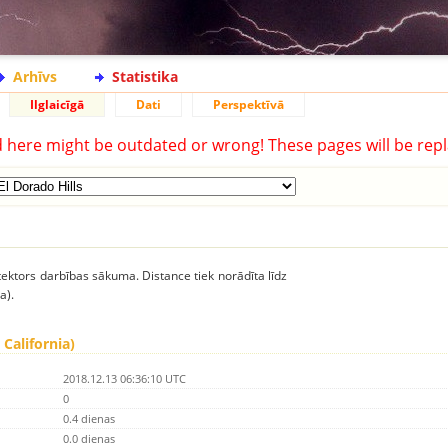
Arhīvs
Statistika
Ilglaicīgā
Dati
Perspektīvā
d here might be outdated or wrong! These pages will be repl
ektors darbības sākuma. Distance tiek norādīta līdz
a).
 California)
2018.12.13 06:36:10 UTC
0
0.4 dienas
0.0 dienas