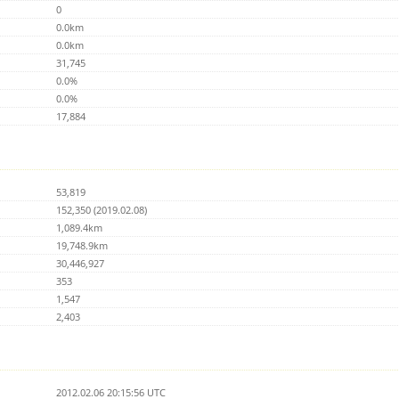
0
0.0km
0.0km
31,745
0.0%
0.0%
17,884
53,819
152,350 (2019.02.08)
1,089.4km
19,748.9km
30,446,927
353
1,547
2,403
2012.02.06 20:15:56 UTC