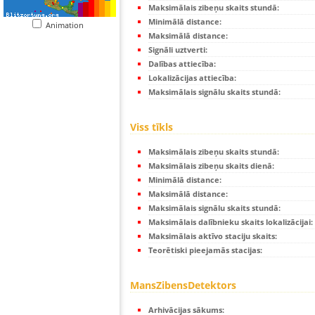
Maksimālais zibeņu skaits stundā:
Minimālā distance:
Animation
Maksimālā distance:
Signāli uztverti:
Dalības attiecība:
Lokalizācijas attiecība:
Maksimālais signālu skaits stundā:
Viss tīkls
Maksimālais zibeņu skaits stundā:
Maksimālais zibeņu skaits dienā:
Minimālā distance:
Maksimālā distance:
Maksimālais signālu skaits stundā:
Maksimālais dalībnieku skaits lokalizācijai:
Maksimālais aktīvo staciju skaits:
Teorētiski pieejamās stacijas:
MansZibensDetektors
Arhivācijas sākums: