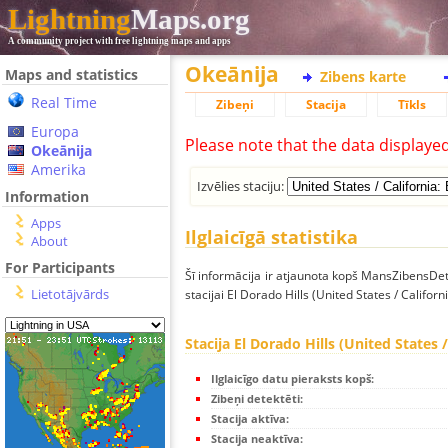
Lightning
Maps.org
A community project with free lightning maps and apps
Okeānija
Maps and statistics
Zibens karte
Real Time
Zibeņi
Stacija
Tīkls
Europa
Please note that the data displaye
Okeānija
Amerika
Izvēlies staciju:
Information
Apps
Ilglaicīgā statistika
About
For Participants
Šī informācija ir atjaunota kopš MansZibensDet
Lietotājvārds
stacijai El Dorado Hills (United States / Californi
Stacija El Dorado Hills (United States /
Ilglaicīgo datu pieraksts kopš:
Zibeņi detektēti:
Stacija aktīva:
Stacija neaktīva: