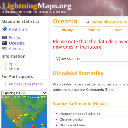
Lightning
Maps.org
A community project with free lightning maps and apps
Oceania
Maps and statistics
Mapy bleskov v r
Real Time
Blesky
Stanica
Sieť
Európa
Please note that the data displaye
Oceania
new ones in the future.
America
Information
Výber stanice:
Apps
About
Dlhodobé štatistiky
For Participants
Prihlasovacie meno
Všetky informácie sú aktuálne od začiatku mera
umiestneniu stanice Kathmandu (Nepal).
Stanice Kathmandu (Nepal)
Nahrať dlhodobé dáta od:
Zistené blesky:
Stanica aktívna: