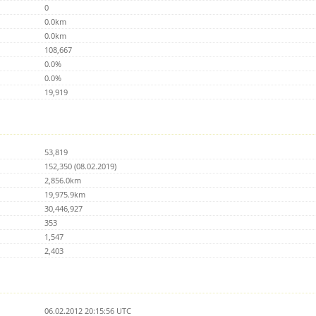
0
0.0km
0.0km
108,667
0.0%
0.0%
19,919
53,819
152,350 (08.02.2019)
2,856.0km
19,975.9km
30,446,927
353
1,547
2,403
06.02.2012 20:15:56 UTC