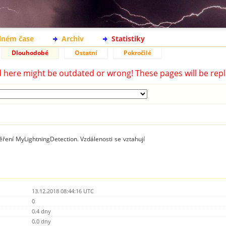
lném čase
Archiv
Statistiky
Dlouhodobé
Ostatní
Pokročilé
d here might be outdated or wrong! These pages will be repl
ření MyLightningDetection. Vzdálenosti se vztahují
13.12.2018 08:44:16 UTC
0
0.4 dny
0.0 dny