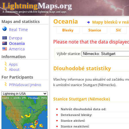
Lightning
Maps.org
A community project with free lightning maps and apps
Oceania
Maps and statistics
Mapy blesků v reá
Real Time
Blesky
Stanice
Síť
Evropa
Please note that the data displaye
Oceania
America
Výběr stanice:
Information
Apps
Dlouhodobé statistiky
About
For Participants
Všechny informace jsou aktuální od začátku mě
Přihlašovací jméno
k umístění stanice Stuttgart (Německo).
Stanice Stuttgart (Německo)
Nahrát dlouhodobá data od:
Detekované blesky:
Stanice aktivní:
Stanice neaktivní: