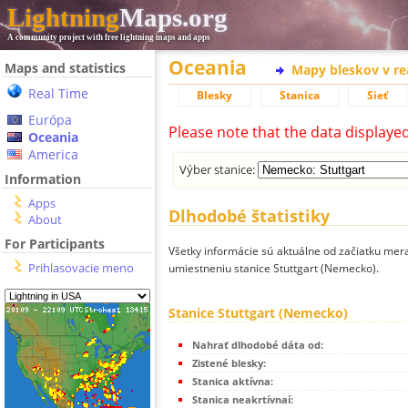
Lightning
Maps.org
A community project with free lightning maps and apps
Oceania
Maps and statistics
Mapy bleskov v r
Real Time
Blesky
Stanica
Sieť
Európa
Please note that the data displaye
Oceania
America
Výber stanice:
Information
Apps
Dlhodobé štatistiky
About
For Participants
Všetky informácie sú aktuálne od začiatku mera
Prihlasovacie meno
umiestneniu stanice Stuttgart (Nemecko).
Stanice Stuttgart (Nemecko)
Nahrať dlhodobé dáta od:
Zistené blesky:
Stanica aktívna:
Stanica neakrtívnaí: