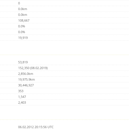
0
0.0km
0.0km
108,667
0.0%
0.0%
19,919
53,819
152,350 (08.02.2019)
2,856.0km
19,975.9km
30,446,927
353
1,547
2,403
06.02.2012 20:15:56 UTC