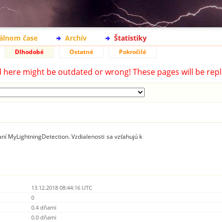
eálnom čase
Archív
Štatistiky
Dlhodobé
Ostatné
Pokročilé
d here might be outdated or wrong! These pages will be repl
ní MyLightningDetection. Vzdialenosti sa vzťahujú k
13.12.2018 08:44:16 UTC
0
0.4 dňami
0.0 dňami