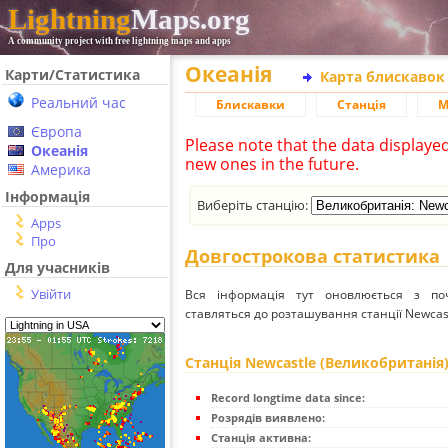
Lightning
Maps.org
A community project with free lightning maps and apps
Океанія
Карти/Статистика
Карта блискавок
Реальний час
Блискавки
Станція
М
Європа
Please note that the data displaye
Океанія
new ones in the future.
Америка
Інформація
Виберіть станцію:
Apps
Про
Довгострокова статистика
Для учасників
Увійти
Вся інформація тут оновлюється з п
ставляться до розташування станції Newcast
Станція Newcastle (Великобританія
Record longtime data since:
Розрядів виявлено:
Станція активна: