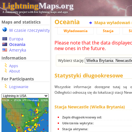
Lightning
Maps.org
A community project with free lightning maps and apps
Oceania
Maps and statistics
Mapa wyładowań 
W czasie rzeczywistym
Wyładowania
Stacja
S
Europa
Please note that the data displaye
Oceania
new ones in the future.
Ameryka
Information
Wybierz stację:
Apps
About
Statystyki długookresowe
For Participants
Logowanie
Wszystkie informacje dostępne tutaj są od
Odległości odnoszą się do lokalizacji stacji New
Stacja Newcastle (Wielka Brytania)
Zapis długookresowy od:
Uderzenia wykryte:
Stacja aktywna: